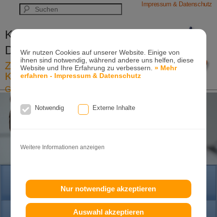
Impressum & Datenschutz
Kieferorthopädische Praxis
Dr. Konik & Kollegen
Wir nutzen Cookies auf unserer Website. Einige von
ihnen sind notwendig, während andere uns helfen, diese
Zahn- und Kieferregulierungen für
Website und Ihre Erfahrung zu verbessern.
» Mehr
Kinder und Erwachsene
erfahren - Impressum & Datenschutz
Ganzheitliche-Kieferorthopädie
Erwachsenen-Kieferorthopädie
Tel. +49
(0)7151-96 94 0-0
·
www.konik.de
Notwendig
Externe Inhalte
Weitere Informationen anzeigen
HOME
Nur notwendige akzeptieren
Auswahl akzeptieren