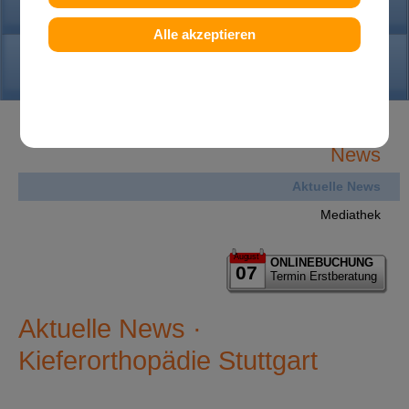
PRAXIS
Alle akzeptieren
KONTAKT
News
Aktuelle News
Mediathek
August
ONLINEBUCHUNG
07
Termin Erstberatung
Aktuelle News ·
Kieferorthopädie Stuttgart