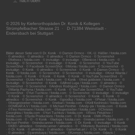
nach oben
© 2026 by Kieferorthopäden Dr. Konik & Kollegen ·
Strümpfelbacher Strasse 21 · D-71384 Weinstadt -
Endersbach bei Stuttgart
Bilder dieser Seite von:© Dr. Konik · © Damon Ormco · ©K.-U. Häßler / fotolia.com
· © almedico · © almedico · © almedico · © Damon Ormco · © Screenshot
· ©fothoss / fotolia.com · © invisalign · © invisalign · ©Benicce / fotolia.com · ©
invisalign · © Screenshot · © invisalign · © Konik · © Screenshot · © YouTube
ScreenShot · © Facebook ScreenShot · ©Monia / fotolia.com · © Screenshot · ©
invisalign · © Konik · © almedico · © Screenshot · © Konik · © Damon Ormco · ©
Konik · © fotolia.com · © Screenshot · © Screenshot · © invisalign · ©Knut Wiarda /
fotolia.com · © Konik · © Konik · © Konik · © Konik · © YouTube ScreenShot · ©
Screenshot · ©Udo Hoeft / fotolia.com · © Konik · ©fred goldstein / fotolia.com · ©
invisalign · © Screenshot · © Konik · ©Alfred Luga / fotolia.com · © almedico · ©
Screenshot · © Screenshot · ©Andres Rodriguez / fotolia.com · © Damon Ormco
· ©Mariia Pazhyna / fotolia.com · © Konik · © YouTube ScreenShot · © YouTube
ScreenShot · ©Yuri Tuchkov / fotolia.com · © Screenshot · © invisalign · © invisalign
· © Konik · © Screenshot · © almedico · © Screenshot · © Konik · © Konik · ©
almedico · © Screenshot · © Konik · ©goodluz / fotolia.com · ©Petair / fotolia.com
· ©fotogestoeber / fotolia.com · ©nebari / fotolia.com · ©Kirill Kedrinski / fotolia.com
· ©OMKAR A.V / fotolia.com · © Michael Penthin · ©Andy-pix / fotolia.com · © Konik
· ©Tino Hemmann / fotolia.com · ©fotogestoeber / fotolia.com · ©Christos
Georghiou / fotolia.com · ©Yuri Tuchkov / fotolia.com · ©Ross Petukhov /
fotolia.com · ©Syda Productions / fotolia.com · © Dr. Konik · ©MK-Photo /
fotolia.com · © · © · © Konik · ©ladoga / fotolia.com · ©mindscanner / fotolia.com · ©
Michael Penthin · ©mindscanner / fotolia.com · © Dr. Konik · © invisalign · © Konik
· ©KB3 / almedico · ©mindscanner / almedico · © · ©Monkey Business / fotolia.com
· © Dr. Konik · © almedico · © almedico · ©amorfati.art / · © Dr. Konik · © · © Konik
· © almedico · ©zaretskaya / fotolia.com · ©Kzenon / fotolia.com · ©davis /