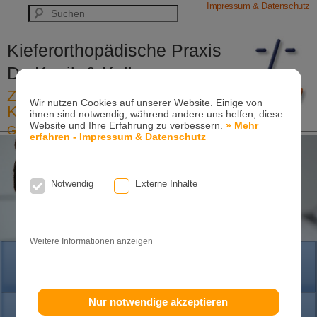
Impressum & Datenschutz
Kieferorthopädische Praxis
Dr. Konik & Kollegen
Zahn- und Kieferregulierungen für
Wir nutzen Cookies auf unserer Website. Einige von
Kinder und Erwachsene
ihnen sind notwendig, während andere uns helfen, diese
Website und Ihre Erfahrung zu verbessern.
» Mehr
Ganzheitliche-Kieferorthopädie
erfahren - Impressum & Datenschutz
Erwachsenen-Kieferorthopädie
Tel. +49
(0)7151-96 94 0-0
·
www.konik.de
Notwendig
Externe Inhalte
Weitere Informationen anzeigen
HOME
Nur notwendige akzeptieren