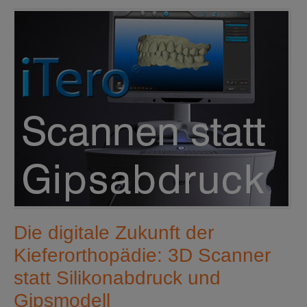
Die digitale Zukunft der
Kieferorthopädie: 3D Scanner
statt Silikonabdruck und
Gipsmodell