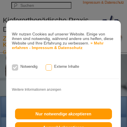
Impressum & Datenschutz
Kieferorthopädische Praxis
Dr. Konik & Kollegen
Wir nutzen Cookies auf unserer Website. Einige von
Zahn- und Kieferregulierungen für
ihnen sind notwendig, während andere uns helfen, diese
Website und Ihre Erfahrung zu verbessern.
» Mehr
Kinder und Erwachsene
erfahren - Impressum & Datenschutz
Ganzheitliche-Kieferorthopädie
Erwachsenen-Kieferorthopädie
Tel. +49
(0)7151-96 94 0-0
·
www.konik.de
Notwendig
Externe Inhalte
Weitere Informationen anzeigen
HOME
Nur notwendige akzeptieren