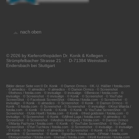
nach oben
© 2026 by Kieferorthopäden Dr. Konik & Kollegen ·
Strümpfelbacher Strasse 21 · D-71384 Weinstadt -
Endersbach bei Stuttgart
Bilder dieser Seite von:© Dr. Konik · © Damon Ormco · ©K.-U. Häßler / fotolia.com
· © almedico · © almedico · © almedico · © Damon Ormco · © Screenshot
· ©fothoss / fotolia.com · © invisalign · © invisalign · ©Benicce / fotolia.com · ©
invisalign · © Screenshot · © invisalign · © Konik · © Screenshot · © YouTube
ScreenShot · © Facebook ScreenShot · ©Monia / fotolia.com · © Screenshot · ©
invisalign · © Konik · © almedico · © Screenshot · © Konik · © Damon Ormco · ©
Konik · © fotolia.com · © Screenshot · © Screenshot · © invisalign · ©Knut Wiarda /
fotolia.com · © Konik · © Konik · © Konik · © Konik · © YouTube ScreenShot · ©
Screenshot · ©Udo Hoeft / fotolia.com · © Konik · ©fred goldstein / fotolia.com · ©
invisalign · © Screenshot · © Konik · ©Alfred Luga / fotolia.com · © almedico · ©
Screenshot · © Screenshot · ©Andres Rodriguez / fotolia.com · © Damon Ormco
· ©Mariia Pazhyna / fotolia.com · © Konik · © YouTube ScreenShot · © YouTube
ScreenShot · ©Yuri Tuchkov / fotolia.com · © Screenshot · © invisalign · © invisalign
· © Konik · © Screenshot · © almedico · © Screenshot · © Konik · © Konik · ©
almedico · © Screenshot · © Konik · ©goodluz / fotolia.com · ©Petair / fotolia.com
· ©fotogestoeber / fotolia.com · ©nebari / fotolia.com · ©Kirill Kedrinski / fotolia.com