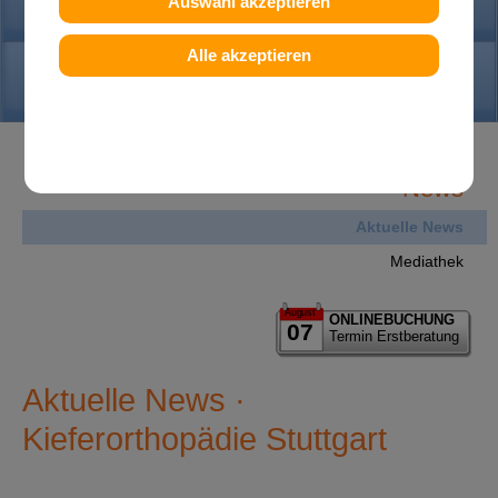
PRAXIS
Auswahl akzeptieren
Alle akzeptieren
KONTAKT
News
Aktuelle News
Mediathek
August
ONLINEBUCHUNG
07
Termin Erstberatung
Aktuelle News ·
Kieferorthopädie Stuttgart