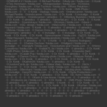
· ©OMKAR A.V / fotolia.com · © Michael Penthin · ©Andy-pix / fotolia.com · © Konik
· ©Tino Hemmann / fotolia.com · ©fotogestoeber / fotolia.com · ©Christos
Georghiou / fotolia.com · ©Yuri Tuchkov / fotolia.com · ©Ross Petukhov /
fotolia.com · ©Syda Productions / fotolia.com · © Dr. Konik · ©MK-Photo /
fotolia.com · © · © · © Konik · ©ladoga / fotolia.com · ©mindscanner / fotolia.com · ©
Michael Penthin · ©mindscanner / fotolia.com · © Dr. Konik · © invisalign · © Konik
· ©KB3 / almedico · ©mindscanner / almedico · © · ©Monkey Business / fotolia.com
· © Dr. Konik · © almedico · © almedico · ©amorfati.art / · © Dr. Konik · © · © Konik
· © almedico · ©zaretskaya / fotolia.com · ©Kzenon / fotolia.com · ©davis /
fotolia.com · ©SG- design / fotolia.com · ©Marco2811 / fotolia.com · © Konik · ©Mat
Hayward / fotolia.com · © Konik · © · © almedico · © almedico · © almedico
· ©Monia / fotolia.com · © Damon Ormco · © almedico · © · © almedico · ©Jörg
Hackemann / almedico · © · © · © invisalign · © · © invisalign · © Dr. Konik · © Dr.
Konik · © Dr. Konik · © Dr. Konik · ©pressmaster / fotolia.com · ©g215 / fotolia.com
· ©Mat Hayward / fotolia.com · ©jondavatzphoto / fotolia.com · © · © · ©Monia /
fotolia.com · © · © almedico · © · © · © Konik · © · © · ©Andres Rodriguez /
fotolia.com · © · ©Sabine Dochow / fotolia.com · ©Hallgerd / fotolia.com · ©
invisalign · © · ©SergiyN / fotolia.com · ©stockphoto-graf / fotolia.com · © · ©Henry
Czauderna / fotolia.com · © · ©rabbit75_fot / fotolia.com · © almedico · © Dr. Konik
· ©MK-Photo / fotolia.com · © · © Dr. Konik · © Dr. Konik · ©Jeanette Dietl /
fotolia.com · ©Catalin Pop / fotolia.com · © Dr. Konik · © almedico · © Dr. Konik · ©
invisalign · © Damon Ormco · ©drubig-photo / fotolia.com · ©Matyas Rehak /
fotolia.com · © Dr. Konik · © almedico · © · © Dr. Konik · © Dr. Konik · © Dr. Konik
· © Dr. Konik · ©Kathrin39 / fotolia.com · © almedico · © Dr. Konik · ©
· ©UsedomCards.de / fotolia.com · ©Valua Vitaly / fotolia.com · © · ©tichr /
fotolia.com · © · © Dr. Konik · ©John Smith / fotolia.com · ©Lukas Gojda /
fotolia.com · ©Bernhard / fotolia.com · © Dr. Konik · ©drubig-photo / fotolia.com · ©
· © invisalign · ©ansi29 / fotolia.com · © · © Dr. Konik · ©Syda Productions /
fotolia.com · © · © Dr. Konik · © almedico · © Dr. Konik · ©D. Kohn / fotolia.com · ©
· © · © · © · © · © · © · ©Karin & Uwe Annas / fotolia.com · © · © almedico · © · ©
· © · ©Coloures-pic / fotolia.com · © · © Dr. Konik · © · ©MK-Photo / fotolia.com · ©
· © almedico · © · © almedico · © almedico · © Konik · © · © · © Dr. Konik · © · ©
· © · © · © Damon Ormco · © · © · © Dr. Konik · © Dr. Konik · ©Kurhan / fotolia.com
· © · © · © · © · © almedico · © · © Dr. Konik · © · © · © · © · © · © almedico · ©
almedico · © almedico · © · © · © · © · © · © · © · © · © · © almedico · © almedico
· © · © · © almedico · © · © almedico · © · © almedico · © · © · © almedico · © · ©
· © almedico · © · © almedico · © · © · © almedico · © · © almedico ·