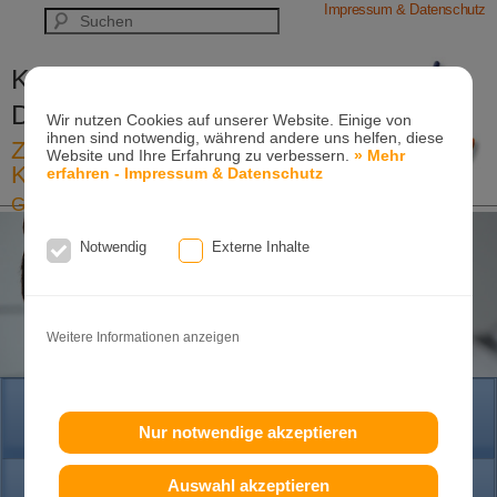
Impressum & Datenschutz
Kieferorthopädische Praxis
Dr. Konik & Kollegen
Wir nutzen Cookies auf unserer Website. Einige von
ihnen sind notwendig, während andere uns helfen, diese
Zahn- und Kieferregulierungen für
Website und Ihre Erfahrung zu verbessern.
» Mehr
Kinder und Erwachsene
erfahren - Impressum & Datenschutz
Ganzheitliche-Kieferorthopädie
Erwachsenen-Kieferorthopädie
Tel. +49
(0)7151-96 94 0-0
·
www.konik.de
Notwendig
Externe Inhalte
Weitere Informationen anzeigen
HOME
Nur notwendige akzeptieren
Auswahl akzeptieren