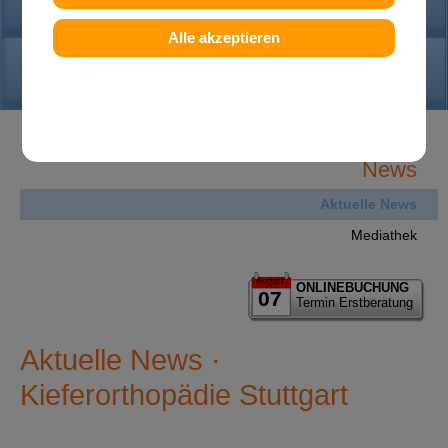
PRAXIS
Alle akzeptieren
KONTAKT
News
Aktuelle News
Mediathek
August
ONLINEBUCHUNG
07
Termin Erstberatung
Aktuelle News ·
Kieferorthopädie Stuttgart