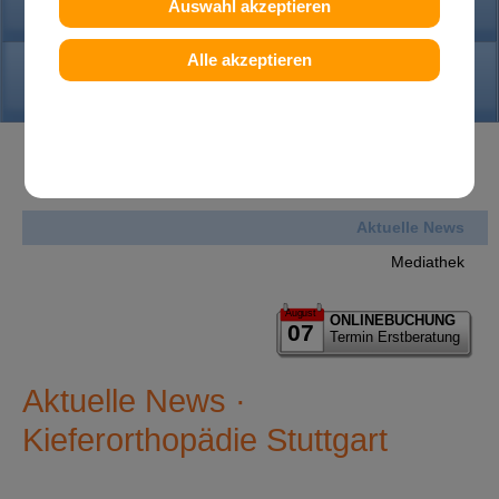
PRAXIS
Auswahl akzeptieren
Alle akzeptieren
KONTAKT
News
Aktuelle News
Mediathek
August
ONLINEBUCHUNG
07
Termin Erstberatung
Aktuelle News ·
Kieferorthopädie Stuttgart