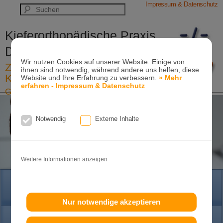
Impressum & Datenschutz
Kieferorthopädische Praxis
Dr. Konik & Kollegen
Wir nutzen Cookies auf unserer Website. Einige von
Zahn- und Kieferregulierungen für
ihnen sind notwendig, während andere uns helfen, diese
Kinder und Erwachsene
Website und Ihre Erfahrung zu verbessern.
» Mehr
erfahren - Impressum & Datenschutz
Ganzheitliche-Kieferorthopädie
Erwachsenen-Kieferorthopädie
Tel. +49
(0)7151-96 94 0-0
·
www.konik.de
Notwendig
Externe Inhalte
Weitere Informationen anzeigen
HOME
Nur notwendige akzeptieren