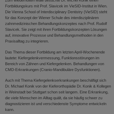
Zum wiederholten Male besuchte Dr. Michel Konik einen
Fortbildungskurs mit Prof. Slavicek im VieSID-Institut in Wien.
Die Vienna School of Interdisciplinary Dentistry (VieSID) steht
für das Konzept der Wiener Schule des interdisziplinären
zahnmedizinischen Behandlungskonzeptes nach Prof. Rudolf
Slavicek. Sie zeigt mit ihren Fortbildungskonzepten Lösungen
auf, innovative Prozesse und Behandlungsmethoden in den
Praxisalltag zu integrieren.
Das Thema dieser Fortbildung am letzten April-Wochenende
lautete: Kiefergelenkvermessung, Funktionsstörungen im
Bereich von Zähnen und Kiefergelenken. Behandlungen von
CMD-Erkrankungen (Cranio-Mandibuläre Dysfunktionen).
Auch mit Thema Kiefergelenkserkrankungen beschäftigt sich
Dr. Michael Konik von der Kieferorthopädie Dr. Konik & Kollegen
in Weinstadt bei Stuttgart schon seit langem. Eine Erkrankung,
die viele Menschen im Alltag quält, da sie häufig schwer zu
diagnostizieren ist und verschiedenste Symptome entwickeln
kann.