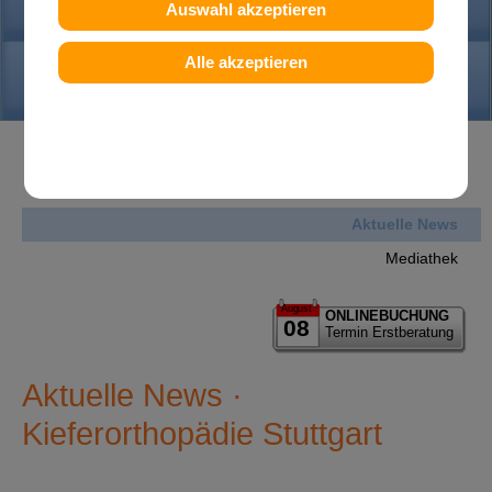
PRAXIS
Auswahl akzeptieren
Alle akzeptieren
KONTAKT
News
Aktuelle News
Mediathek
August
ONLINEBUCHUNG
08
Termin Erstberatung
Aktuelle News ·
Kieferorthopädie Stuttgart