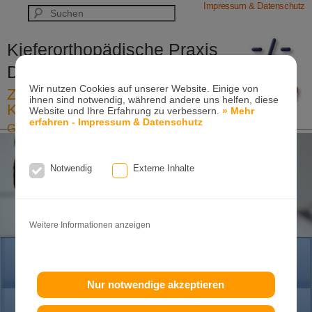
Impressum & Datenschutz
Kieferorthopädische Praxis
Dr. Konik & Kollegen
Wir nutzen Cookies auf unserer Website. Einige von
Zahn- und Kieferregulierungen für
ihnen sind notwendig, während andere uns helfen, diese
Kinder und Erwachsene
Website und Ihre Erfahrung zu verbessern.
» Mehr
erfahren - Impressum & Datenschutz
Ganzheitliche-Kieferorthopädie
Erwachsenen-Kieferorthopädie
Tel. +49
(0)7151-96 94 0-0
·
www.konik.de
Notwendig
Externe Inhalte
Weitere Informationen anzeigen
HOME
Nur notwendige akzeptieren