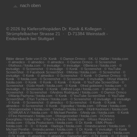
nach oben
© 2026 by Kieferorthopäden Dr. Konik & Kollegen ·
Strümpfelbacher Strasse 21 · D-71384 Weinstadt -
Endersbach bei Stuttgart
Bilder dieser Seite von:© Dr. Konik · © Damon Ormco · ©K.-U. Häßler / fotolia.com
· © almedico · © almedico · © almedico · © Damon Ormco · © Screenshot
· ©fothoss / fotolia.com · © invisalign · © invisalign · ©Benicce / fotolia.com · ©
invisalign · © Screenshot · © invisalign · © Konik · © Screenshot · © YouTube
ScreenShot · © Facebook ScreenShot · ©Monia / fotolia.com · © Screenshot · ©
invisalign · © Konik · © almedico · © Screenshot · © Konik · © Damon Ormco · ©
Konik · © fotolia.com · © Screenshot · © Screenshot · © invisalign · ©Knut Wiarda /
fotolia.com · © Konik · © Konik · © Konik · © Konik · © YouTube ScreenShot · ©
Screenshot · ©Udo Hoeft / fotolia.com · © Konik · ©fred goldstein / fotolia.com · ©
invisalign · © Screenshot · © Konik · ©Alfred Luga / fotolia.com · © almedico · ©
Screenshot · © Screenshot · ©Andres Rodriguez / fotolia.com · © Damon Ormco
· ©Mariia Pazhyna / fotolia.com · © Konik · © YouTube ScreenShot · © YouTube
ScreenShot · ©Yuri Tuchkov / fotolia.com · © Screenshot · © invisalign · © invisalign
· © Konik · © Screenshot · © almedico · © Screenshot · © Konik · © Konik · ©
almedico · © Screenshot · © Konik · ©goodluz / fotolia.com · ©Petair / fotolia.com
· ©fotogestoeber / fotolia.com · ©nebari / fotolia.com · ©Kirill Kedrinski / fotolia.com
· ©OMKAR A.V / fotolia.com · © Michael Penthin · ©Andy-pix / fotolia.com · © Konik
· ©Tino Hemmann / fotolia.com · ©fotogestoeber / fotolia.com · ©Christos
Georghiou / fotolia.com · ©Yuri Tuchkov / fotolia.com · ©Ross Petukhov /
fotolia.com · ©Syda Productions / fotolia.com · © Dr. Konik · ©MK-Photo /
fotolia.com · © · © · © Konik · ©ladoga / fotolia.com · ©mindscanner / fotolia.com · ©
Michael Penthin · ©mindscanner / fotolia.com · © Dr. Konik · © invisalign · © Konik
· ©KB3 / almedico · ©mindscanner / almedico · © · ©Monkey Business / fotolia.com
· © Dr. Konik · © almedico · © almedico · ©amorfati.art / · © Dr. Konik · © · © Konik