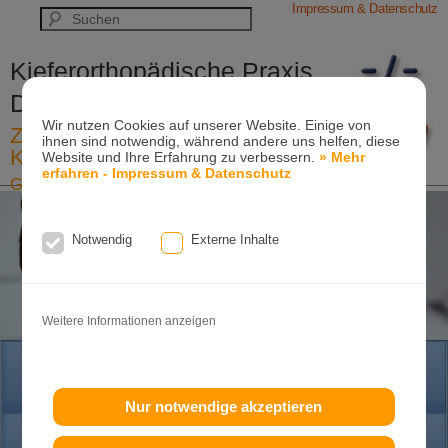
Impressum & Datenschutz
Kieferorthopädische Praxis
Dr. Konik & Kollegen
Wir nutzen Cookies auf unserer Website. Einige von
Zahn- und Kieferregulierungen für
ihnen sind notwendig, während andere uns helfen, diese
Kinder und Erwachsene
Website und Ihre Erfahrung zu verbessern.
» Mehr
erfahren - Impressum & Datenschutz
Ganzheitliche-Kieferorthopädie
Erwachsenen-Kieferorthopädie
Tel. +49
(0)7151-96 94 0-0
·
www.konik.de
Notwendig
Externe Inhalte
Weitere Informationen anzeigen
HOME
Nur notwendige akzeptieren