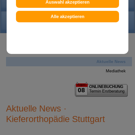
PRAXIS
Auswahl akzeptieren
Alle akzeptieren
KONTAKT
News
Aktuelle News
Mediathek
August
ONLINEBUCHUNG
08
Termin Erstberatung
Aktuelle News ·
Kieferorthopädie Stuttgart