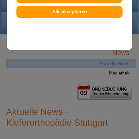
PRAXIS
Alle akzeptieren
KONTAKT
News
Aktuelle News
Mediathek
August
ONLINEBUCHUNG
09
Termin Erstberatung
Aktuelle News ·
Kieferorthopädie Stuttgart