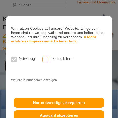
Impressum & Datenschutz
Kieferorthopädische Praxis
Dr. Konik & Kollegen
Wir nutzen Cookies auf unserer Website. Einige von
ihnen sind notwendig, während andere uns helfen, diese
Zahn- und Kieferregulierungen für
Website und Ihre Erfahrung zu verbessern.
» Mehr
Kinder und Erwachsene
erfahren - Impressum & Datenschutz
Ganzheitliche-Kieferorthopädie
Erwachsenen-Kieferorthopädie
Tel. +49
(0)7151-96 94 0-0
·
www.konik.de
Notwendig
Externe Inhalte
Weitere Informationen anzeigen
HOME
Nur notwendige akzeptieren
Auswahl akzeptieren