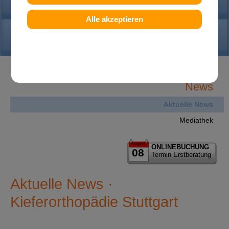
PRAXIS
Alle akzeptieren
KONTAKT
News
Aktuelle News
Mediathek
August
ONLINEBUCHUNG
08
Termin Erstberatung
Aktuelle News ·
Kieferorthopädie Stuttgart