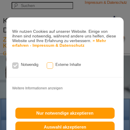
Impressum & Datenschutz
Kieferorthopädische Praxis
Dr. Konik & Kollegen
Wir nutzen Cookies auf unserer Website. Einige von
ihnen sind notwendig, während andere uns helfen, diese
Zahn- und Kieferregulierungen für
Website und Ihre Erfahrung zu verbessern.
» Mehr
Kinder und Erwachsene
erfahren - Impressum & Datenschutz
Ganzheitliche-Kieferorthopädie
Erwachsenen-Kieferorthopädie
Tel. +49
(0)7151-96 94 0-0
·
www.konik.de
Notwendig
Externe Inhalte
Weitere Informationen anzeigen
HOME
Nur notwendige akzeptieren
Auswahl akzeptieren