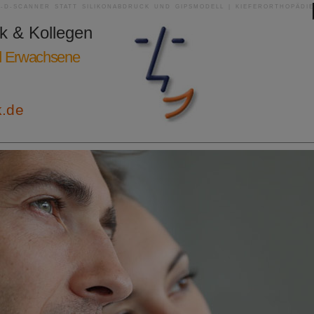
3-D-SCANNER STATT SILIKONABDRUCK UND GIPSMODELL | KIEFERORTHOPÄDIE
ik & Kollegen
nd Erwachsene
k.de