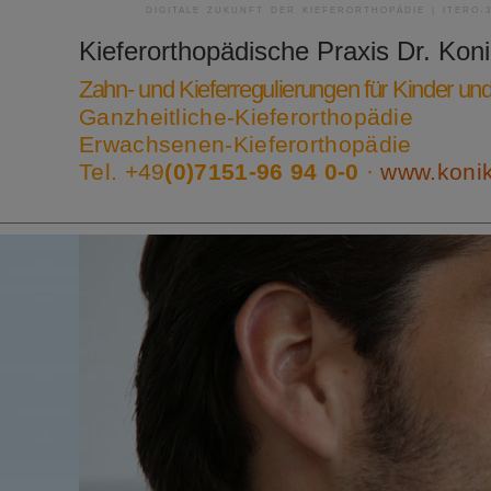
DIGITALE ZUKUNFT DER KIEFERORTHOPÄDIE | ITERO-
Kieferorthopädische Praxis
Dr. Kon
Zahn- und Kieferregulierungen für Kinder u
Ganzheitliche-Kieferorthopädie
Erwachsenen-Kieferorthopädie
Tel. +49
(0)7151-96 94 0-0
·
www.koni