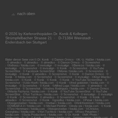
nach oben
© 2026 by Kieferorthopäden Dr. Konik & Kollegen ·
Strümpfelbacher Strasse 21 · D-71384 Weinstadt -
Endersbach bei Stuttgart
Bilder dieser Seite von:© Dr. Konik · © Damon Ormco · ©K.-U. Häßler / fotolia.com
· © almedico · © almedico · © almedico · © Damon Ormco · © Screenshot
· ©fothoss / fotolia.com · © invisalign · © invisalign · ©Benicce / fotolia.com · ©
invisalign · © Screenshot · © invisalign · © Konik · © Screenshot · © YouTube
ScreenShot · © Facebook ScreenShot · ©Monia / fotolia.com · © Screenshot · ©
invisalign · © Konik · © almedico · © Screenshot · © Konik · © Damon Ormco · ©
Konik · © fotolia.com · © Screenshot · © Screenshot · © invisalign · ©Knut Wiarda /
fotolia.com · © Konik · © Konik · © Konik · © Konik · © YouTube ScreenShot · ©
Screenshot · ©Udo Hoeft / fotolia.com · © Konik · ©fred goldstein / fotolia.com · ©
invisalign · © Screenshot · © Konik · ©Alfred Luga / fotolia.com · © almedico · ©
Screenshot · © Screenshot · ©Andres Rodriguez / fotolia.com · © Damon Ormco
· ©Mariia Pazhyna / fotolia.com · © Konik · © YouTube ScreenShot · © YouTube
ScreenShot · ©Yuri Tuchkov / fotolia.com · © Screenshot · © invisalign · © invisalign
· © Konik · © Screenshot · © almedico · © Screenshot · © Konik · © Konik · ©
almedico · © Screenshot · © Konik · ©goodluz / fotolia.com · ©Petair / fotolia.com
· ©fotogestoeber / fotolia.com · ©nebari / fotolia.com · ©Kirill Kedrinski / fotolia.com
· ©OMKAR A.V / fotolia.com · © Michael Penthin · ©Andy-pix / fotolia.com · © Konik
· ©Tino Hemmann / fotolia.com · ©fotogestoeber / fotolia.com · ©Christos
Georghiou / fotolia.com · ©Yuri Tuchkov / fotolia.com · ©Ross Petukhov /
fotolia.com · ©Syda Productions / fotolia.com · © Dr. Konik · ©MK-Photo /
fotolia.com · © · © · © Konik · ©ladoga / fotolia.com · ©mindscanner / fotolia.com · ©