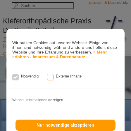
Impressum & Datenschutz
Kieferorthopädische Praxis
Dr. Konik & Kollegen
Zahn- und Kieferregulierungen für
Wir nutzen Cookies auf unserer Website. Einige von
Kinder und Erwachsene
ihnen sind notwendig, während andere uns helfen, diese
Website und Ihre Erfahrung zu verbessern.
» Mehr
Ganzheitliche-Kieferorthopädie
erfahren - Impressum & Datenschutz
Erwachsenen-Kieferorthopädie
Tel. +49
(0)7151-96 94 0-0
·
www.konik.de
Notwendig
Externe Inhalte
Weitere Informationen anzeigen
HOME
Nur notwendige akzeptieren