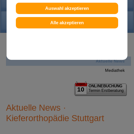
PRAXIS
Auswahl akzeptieren
KONTAKT
Alle akzeptieren
News
Aktuelle News
Mediathek
August
ONLINEBUCHUNG
10
Termin Erstberatung
Aktuelle News ·
Kieferorthopädie Stuttgart