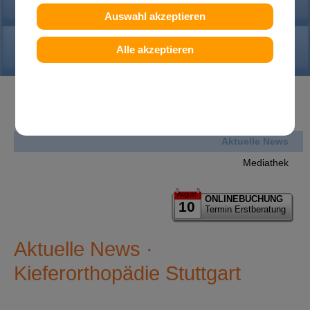
PRAXIS
Auswahl akzeptieren
KONTAKT
Alle akzeptieren
News
Aktuelle News
Mediathek
August
ONLINEBUCHUNG
10
Termin Erstberatung
Aktuelle News ·
Kieferorthopädie Stuttgart