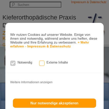
Impressum & Datenschutz
Kieferorthopädische Praxis
Dr. Konik & Kollegen
Zahn- und Kieferregulierungen für
Wir nutzen Cookies auf unserer Website. Einige von
Kinder und Erwachsene
ihnen sind notwendig, während andere uns helfen, diese
Website und Ihre Erfahrung zu verbessern.
» Mehr
Ganzheitliche-Kieferorthopädie
erfahren - Impressum & Datenschutz
Erwachsenen-Kieferorthopädie
Tel. +49
(0)7151-96 94 0-0
·
www.konik.de
Notwendig
Externe Inhalte
Weitere Informationen anzeigen
HOME
Nur notwendige akzeptieren