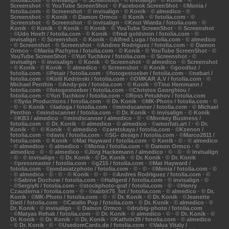
fotolia.com · © invisalign · © Screenshot · © invisalign · © Konik · ©
Screenshot · © YouTube ScreenShot · © Facebook ScreenShot · ©Monia /
fotolia.com · © Screenshot · © invisalign · © Konik · © almedico · ©
Screenshot · © Konik · © Damon Ormco · © Konik · © fotolia.com · ©
Screenshot · © Screenshot · © invisalign · ©Knut Wiarda / fotolia.com · ©
Konik · © Konik · © Konik · © Konik · © YouTube ScreenShot · © Screenshot
· ©Udo Hoeft / fotolia.com · © Konik · ©fred goldstein / fotolia.com · ©
invisalign · © Screenshot · © Konik · ©Alfred Luga / fotolia.com · © almedico
· © Screenshot · © Screenshot · ©Andres Rodriguez / fotolia.com · © Damon
Ormco · ©Mariia Pazhyna / fotolia.com · © Konik · © YouTube ScreenShot · ©
YouTube ScreenShot · ©Yuri Tuchkov / fotolia.com · © Screenshot · ©
invisalign · © invisalign · © Konik · © Screenshot · © almedico · © Screenshot
· © Konik · © Konik · © almedico · © Screenshot · © Konik · ©goodluz /
fotolia.com · ©Petair / fotolia.com · ©fotogestoeber / fotolia.com · ©nebari /
fotolia.com · ©Kirill Kedrinski / fotolia.com · ©OMKAR A.V / fotolia.com · ©
Michael Penthin · ©Andy-pix / fotolia.com · © Konik · ©Tino Hemmann /
fotolia.com · ©fotogestoeber / fotolia.com · ©Christos Georghiou /
fotolia.com · ©Yuri Tuchkov / fotolia.com · ©Ross Petukhov / fotolia.com
· ©Syda Productions / fotolia.com · © Dr. Konik · ©MK-Photo / fotolia.com · ©
· © · © Konik · ©ladoga / fotolia.com · ©mindscanner / fotolia.com · © Michael
Penthin · ©mindscanner / fotolia.com · © Dr. Konik · © invisalign · © Konik
· ©KB3 / almedico · ©mindscanner / almedico · © · ©Monkey Business /
fotolia.com · © Dr. Konik · © almedico · © almedico · ©amorfati.art / · © Dr.
Konik · © · © Konik · © almedico · ©zaretskaya / fotolia.com · ©Kzenon /
fotolia.com · ©davis / fotolia.com · ©SG- design / fotolia.com · ©Marco2811 /
fotolia.com · © Konik · ©Mat Hayward / fotolia.com · © Konik · © · © almedico
· © almedico · © almedico · ©Monia / fotolia.com · © Damon Ormco · ©
almedico · © · © almedico · ©Jörg Hackemann / almedico · © · © · © invisalign
· © · © invisalign · © Dr. Konik · © Dr. Konik · © Dr. Konik · © Dr. Konik
· ©pressmaster / fotolia.com · ©g215 / fotolia.com · ©Mat Hayward /
fotolia.com · ©jondavatzphoto / fotolia.com · © · © · ©Monia / fotolia.com · ©
· © almedico · © · © · © Konik · © · © · ©Andres Rodriguez / fotolia.com · ©
· ©Sabine Dochow / fotolia.com · ©Hallgerd / fotolia.com · © invisalign · ©
· ©SergiyN / fotolia.com · ©stockphoto-graf / fotolia.com · © · ©Henry
Czauderna / fotolia.com · © · ©rabbit75_fot / fotolia.com · © almedico · © Dr.
Konik · ©MK-Photo / fotolia.com · © · © Dr. Konik · © Dr. Konik · ©Jeanette
Dietl / fotolia.com · ©Catalin Pop / fotolia.com · © Dr. Konik · © almedico · ©
Dr. Konik · © invisalign · © Damon Ormco · ©drubig-photo / fotolia.com
· ©Matyas Rehak / fotolia.com · © Dr. Konik · © almedico · © · © Dr. Konik · ©
Dr. Konik · © Dr. Konik · © Dr. Konik · ©Kathrin39 / fotolia.com · © almedico
· © Dr. Konik · © · ©UsedomCards.de / fotolia.com · ©Valua Vitaly /