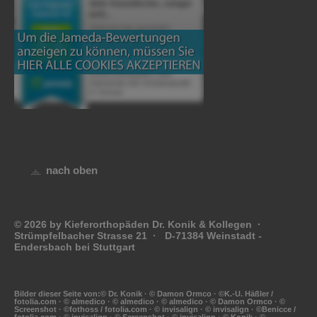
nach oben
© 2026 by Kieferorthopäden Dr. Konik & Kollegen ·
Strümpfelbacher Strasse 21 · D-71384 Weinstadt -
Endersbach bei Stuttgart
Bilder dieser Seite von:© Dr. Konik · © Damon Ormco · ©K.-U. Häßler /
fotolia.com · © almedico · © almedico · © almedico · © Damon Ormco · ©
Screenshot · ©fothoss / fotolia.com · © invisalign · © invisalign · ©Benicce /