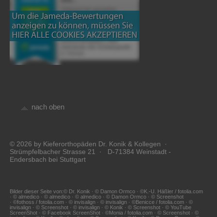
nach oben
© 2026 by Kieferorthopäden Dr. Konik & Kollegen ·
Strümpfelbacher Strasse 21 · D-71384 Weinstadt -
Endersbach bei Stuttgart
Bilder dieser Seite von:© Dr. Konik · © Damon Ormco · ©K.-U. Häßler / fotolia.com
· © almedico · © almedico · © almedico · © Damon Ormco · © Screenshot
· ©fothoss / fotolia.com · © invisalign · © invisalign · ©Benicce / fotolia.com · ©
invisalign · © Screenshot · © invisalign · © Konik · © Screenshot · © YouTube
ScreenShot · © Facebook ScreenShot · ©Monia / fotolia.com · © Screenshot · ©