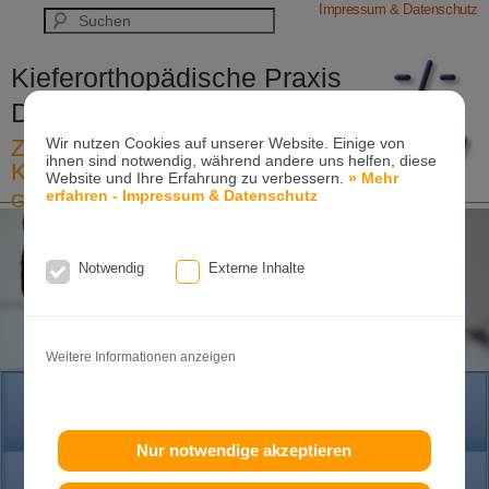
Impressum & Datenschutz
Kieferorthopädische Praxis
Dr. Konik & Kollegen
Zahn- und Kieferregulierungen für
Wir nutzen Cookies auf unserer Website. Einige von
ihnen sind notwendig, während andere uns helfen, diese
Kinder und Erwachsene
Website und Ihre Erfahrung zu verbessern.
» Mehr
erfahren - Impressum & Datenschutz
Ganzheitliche-Kieferorthopädie
Erwachsenen-Kieferorthopädie
Tel. +49
(0)7151-96 94 0-0
·
www.konik.de
Notwendig
Externe Inhalte
Weitere Informationen anzeigen
HOME
Nur notwendige akzeptieren