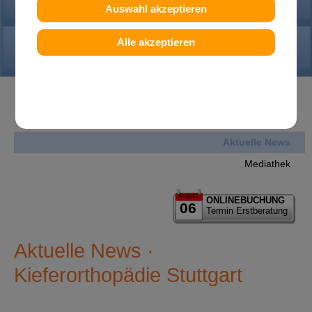
PRAXIS
Auswahl akzeptieren
Alle akzeptieren
KONTAKT
News
Aktuelle News
Mediathek
August
ONLINEBUCHUNG
06
Termin Erstberatung
Aktuelle News ·
Kieferorthopädie Stuttgart