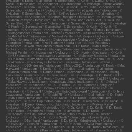
invisalign · © Konik · © almedico · © Screenshot · © Konik · © Damon Ormco · ©
Konik · © fotolia.com · © Screenshot · © Screenshot · © invisalign · ©Knut Wiarda /
fotolia.com · © Konik · © Konik · © Konik · © Konik · © YouTube ScreenShot · ©
Screenshot · ©Udo Hoeft / fotolia.com · © Konik · ©fred goldstein / fotolia.com · ©
invisalign · © Screenshot · © Konik · ©Alfred Luga / fotolia.com · © almedico · ©
Screenshot · © Screenshot · ©Andres Rodriguez / fotolia.com · © Damon Ormco
· ©Mariia Pazhyna / fotolia.com · © Konik · © YouTube ScreenShot · © YouTube
ScreenShot · ©Yuri Tuchkov / fotolia.com · © Screenshot · © invisalign · © invisalign
· © Konik · © Screenshot · © almedico · © Screenshot · © Konik · © Konik · ©
almedico · © Screenshot · © Konik · ©goodluz / fotolia.com · ©Petair / fotolia.com
· ©fotogestoeber / fotolia.com · ©nebari / fotolia.com · ©Kirill Kedrinski / fotolia.com
· ©OMKAR A.V / fotolia.com · © Michael Penthin · ©Andy-pix / fotolia.com · © Konik
· ©Tino Hemmann / fotolia.com · ©fotogestoeber / fotolia.com · ©Christos
Georghiou / fotolia.com · ©Yuri Tuchkov / fotolia.com · ©Ross Petukhov /
fotolia.com · ©Syda Productions / fotolia.com · © Dr. Konik · ©MK-Photo /
fotolia.com · © · © · © Konik · ©ladoga / fotolia.com · ©mindscanner / fotolia.com · ©
Michael Penthin · ©mindscanner / fotolia.com · © Dr. Konik · © invisalign · © Konik
· ©KB3 / almedico · ©mindscanner / almedico · © · ©Monkey Business / fotolia.com
· © Dr. Konik · © almedico · © almedico · ©amorfati.art / · © Dr. Konik · © · © Konik
· © almedico · ©zaretskaya / fotolia.com · ©Kzenon / fotolia.com · ©davis /
fotolia.com · ©SG- design / fotolia.com · ©Marco2811 / fotolia.com · © Konik · ©Mat
Hayward / fotolia.com · © Konik · © · © almedico · © almedico · © almedico
· ©Monia / fotolia.com · © Damon Ormco · © almedico · © · © almedico · ©Jörg
Hackemann / almedico · © · © · © invisalign · © · © invisalign · © Dr. Konik · © Dr.
Konik · © Dr. Konik · © Dr. Konik · ©pressmaster / fotolia.com · ©g215 / fotolia.com
· ©Mat Hayward / fotolia.com · ©jondavatzphoto / fotolia.com · © · © · ©Monia /
fotolia.com · © · © almedico · © · © · © Konik · © · © · ©Andres Rodriguez /
fotolia.com · © · ©Sabine Dochow / fotolia.com · ©Hallgerd / fotolia.com · ©
invisalign · © · ©SergiyN / fotolia.com · ©stockphoto-graf / fotolia.com · © · ©Henry
Czauderna / fotolia.com · © · ©rabbit75_fot / fotolia.com · © almedico · © Dr. Konik
· ©MK-Photo / fotolia.com · © · © Dr. Konik · © Dr. Konik · ©Jeanette Dietl /
fotolia.com · ©Catalin Pop / fotolia.com · © Dr. Konik · © almedico · © Dr. Konik · ©
invisalign · © Damon Ormco · ©drubig-photo / fotolia.com · ©Matyas Rehak /
fotolia.com · © Dr. Konik · © almedico · © · © Dr. Konik · © Dr. Konik · © Dr. Konik
· © Dr. Konik · ©Kathrin39 / fotolia.com · © almedico · © Dr. Konik · ©
· ©UsedomCards.de / fotolia.com · ©Valua Vitaly / fotolia.com · © · ©tichr /
fotolia.com · © · © Dr. Konik · ©John Smith / fotolia.com · ©Lukas Gojda /
fotolia.com · ©Bernhard / fotolia.com · © Dr. Konik · ©drubig-photo / fotolia.com · ©
· © invisalign · ©ansi29 / fotolia.com · © · © Dr. Konik · ©Syda Productions /
fotolia.com · © · © Dr. Konik · © almedico · © Dr. Konik · ©D. Kohn / fotolia.com · ©
· © · © · © · © · © · © · ©Karin & Uwe Annas / fotolia.com · © · © almedico · © · ©