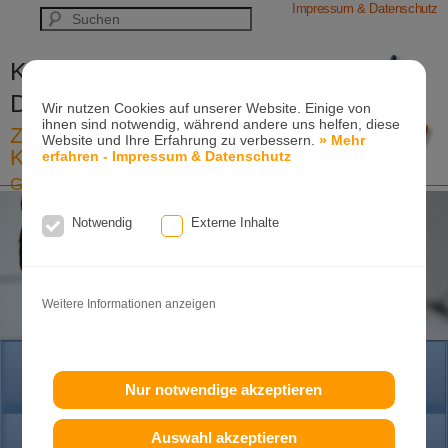
Impressum & Datenschutz
Kieferorthopädische Praxis
Dr. Konik & Kollegen
Wir nutzen Cookies auf unserer Website. Einige von
ihnen sind notwendig, während andere uns helfen, diese
Zahn- und Kieferregulierungen für
Website und Ihre Erfahrung zu verbessern.
» Mehr
Kinder und Erwachsene
erfahren - Impressum & Datenschutz
Ganzheitliche-Kieferorthopädie
Erwachsenen-Kieferorthopädie
Tel. +49
(0)7151-96 94 0-0
·
www.konik.de
Notwendig
Externe Inhalte
Weitere Informationen anzeigen
HOME
Nur notwendige akzeptieren
Auswahl akzeptieren