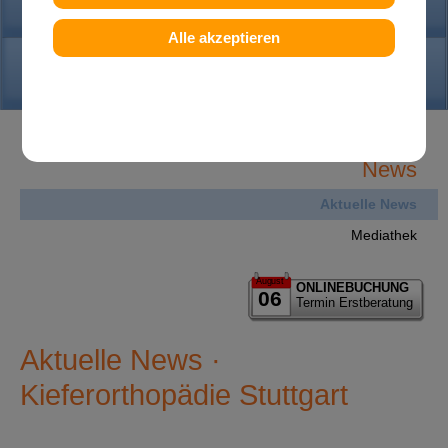
PRAXIS
Alle akzeptieren
KONTAKT
News
Aktuelle News
Mediathek
August
ONLINEBUCHUNG
06
Termin Erstberatung
Aktuelle News ·
Kieferorthopädie Stuttgart