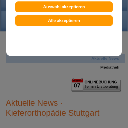
PRAXIS
Auswahl akzeptieren
KONTAKT
Alle akzeptieren
News
Aktuelle News
Mediathek
August
ONLINEBUCHUNG
07
Termin Erstberatung
Aktuelle News ·
Kieferorthopädie Stuttgart