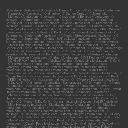
Bilder dieser Seite von:© Dr. Konik · © Damon Ormco · ©K.-U. Häßler / fotolia.com
· © almedico · © almedico · © almedico · © Damon Ormco · © Screenshot
· ©fothoss / fotolia.com · © invisalign · © invisalign · ©Benicce / fotolia.com · ©
invisalign · © Screenshot · © invisalign · © Konik · © Screenshot · © YouTube
ScreenShot · © Facebook ScreenShot · ©Monia / fotolia.com · © Screenshot · ©
invisalign · © Konik · © almedico · © Screenshot · © Konik · © Damon Ormco · ©
Konik · © fotolia.com · © Screenshot · © Screenshot · © invisalign · ©Knut Wiarda /
fotolia.com · © Konik · © Konik · © Konik · © Konik · © YouTube ScreenShot · ©
Screenshot · ©Udo Hoeft / fotolia.com · © Konik · ©fred goldstein / fotolia.com · ©
invisalign · © Screenshot · © Konik · ©Alfred Luga / fotolia.com · © almedico · ©
Screenshot · © Screenshot · ©Andres Rodriguez / fotolia.com · © Damon Ormco
· ©Mariia Pazhyna / fotolia.com · © Konik · © YouTube ScreenShot · © YouTube
ScreenShot · ©Yuri Tuchkov / fotolia.com · © Screenshot · © invisalign · © invisalign
· © Konik · © Screenshot · © almedico · © Screenshot · © Konik · © Konik · ©
almedico · © Screenshot · © Konik · ©goodluz / fotolia.com · ©Petair / fotolia.com
· ©fotogestoeber / fotolia.com · ©nebari / fotolia.com · ©Kirill Kedrinski / fotolia.com
· ©OMKAR A.V / fotolia.com · © Michael Penthin · ©Andy-pix / fotolia.com · © Konik
· ©Tino Hemmann / fotolia.com · ©fotogestoeber / fotolia.com · ©Christos
Georghiou / fotolia.com · ©Yuri Tuchkov / fotolia.com · ©Ross Petukhov /
fotolia.com · ©Syda Productions / fotolia.com · © Dr. Konik · ©MK-Photo /
fotolia.com · © · © · © Konik · ©ladoga / fotolia.com · ©mindscanner / fotolia.com · ©
Michael Penthin · ©mindscanner / fotolia.com · © Dr. Konik · © invisalign · © Konik
· ©KB3 / almedico · ©mindscanner / almedico · © · ©Monkey Business / fotolia.com
· © Dr. Konik · © almedico · © almedico · ©amorfati.art / · © Dr. Konik · © · © Konik
· © almedico · ©zaretskaya / fotolia.com · ©Kzenon / fotolia.com · ©davis /
fotolia.com · ©SG- design / fotolia.com · ©Marco2811 / fotolia.com · © Konik · ©Mat
Hayward / fotolia.com · © Konik · © · © almedico · © almedico · © almedico
· ©Monia / fotolia.com · © Damon Ormco · © almedico · © · © almedico · ©Jörg
Hackemann / almedico · © · © · © invisalign · © · © invisalign · © Dr. Konik · © Dr.
Konik · © Dr. Konik · © Dr. Konik · ©pressmaster / fotolia.com · ©g215 / fotolia.com
· ©Mat Hayward / fotolia.com · ©jondavatzphoto / fotolia.com · © · © · ©Monia /
fotolia.com · © · © almedico · © · © · © Konik · © · © · ©Andres Rodriguez /
fotolia.com · © · ©Sabine Dochow / fotolia.com · ©Hallgerd / fotolia.com · ©
invisalign · © · ©SergiyN / fotolia.com · ©stockphoto-graf / fotolia.com · © · ©Henry
Czauderna / fotolia.com · © · ©rabbit75_fot / fotolia.com · © almedico · © Dr. Konik
· ©MK-Photo / fotolia.com · © · © Dr. Konik · © Dr. Konik · ©Jeanette Dietl /
fotolia.com · ©Catalin Pop / fotolia.com · © Dr. Konik · © almedico · © Dr. Konik · ©
invisalign · © Damon Ormco · ©drubig-photo / fotolia.com · ©Matyas Rehak /