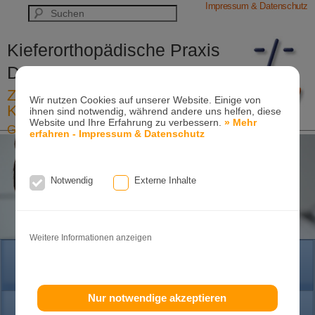
Impressum & Datenschutz
Kieferorthopädische Praxis
Dr. Konik & Kollegen
Zahn- und Kieferregulierungen für
Wir nutzen Cookies auf unserer Website. Einige von
Kinder und Erwachsene
ihnen sind notwendig, während andere uns helfen, diese
Website und Ihre Erfahrung zu verbessern.
» Mehr
Ganzheitliche-Kieferorthopädie
erfahren - Impressum & Datenschutz
Erwachsenen-Kieferorthopädie
Tel. +49
(0)7151-96 94 0-0
·
www.konik.de
Notwendig
Externe Inhalte
Weitere Informationen anzeigen
HOME
Nur notwendige akzeptieren