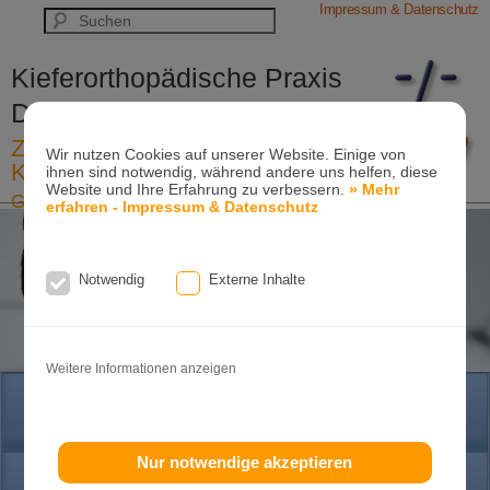
Impressum & Datenschutz
Kieferorthopädische Praxis
Dr. Konik & Kollegen
Zahn- und Kieferregulierungen für
Wir nutzen Cookies auf unserer Website. Einige von
Kinder und Erwachsene
ihnen sind notwendig, während andere uns helfen, diese
Website und Ihre Erfahrung zu verbessern.
» Mehr
Ganzheitliche-Kieferorthopädie
erfahren - Impressum & Datenschutz
Erwachsenen-Kieferorthopädie
Tel. +49
(0)7151-96 94 0-0
·
www.konik.de
Notwendig
Externe Inhalte
Weitere Informationen anzeigen
HOME
Nur notwendige akzeptieren