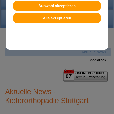
PRAXIS
Auswahl akzeptieren
KONTAKT
Alle akzeptieren
News
Aktuelle News
Mediathek
August
ONLINEBUCHUNG
07
Termin Erstberatung
Aktuelle News ·
Kieferorthopädie Stuttgart