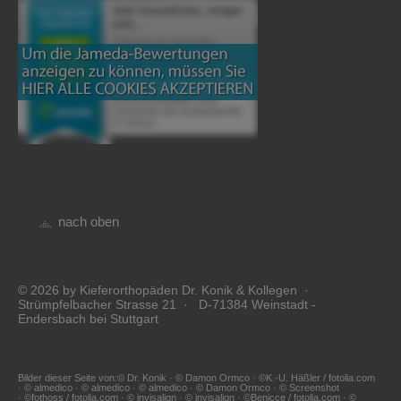
nach oben
© 2026 by Kieferorthopäden Dr. Konik & Kollegen ·
Strümpfelbacher Strasse 21 · D-71384 Weinstadt -
Endersbach bei Stuttgart
Bilder dieser Seite von:© Dr. Konik · © Damon Ormco · ©K.-U. Häßler / fotolia.com
· © almedico · © almedico · © almedico · © Damon Ormco · © Screenshot
· ©fothoss / fotolia.com · © invisalign · © invisalign · ©Benicce / fotolia.com · ©