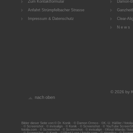
Zum Kontaktformular
Damon-B
Anfahrt Strümpfelbacher Strasse
Ganzheitl
Impressum & Datenschutz
Clear-Ali
N e w s
© 2026 by K
nach oben
Bilder dieser Seite von:© Dr. Konik · © Damon Ormco · ©K.-U. Häßler / fotolia
· © Screenshot · © invisalign · © Konik · © Screenshot · © YouTube ScreenS
fotolia.com · © Screenshot · © Screenshot · © invisalign · ©Knut Wiarda / foto
· © Screenshot · © Konik · ©Alfred Luga / fotolia.com · © almedico · © Scr