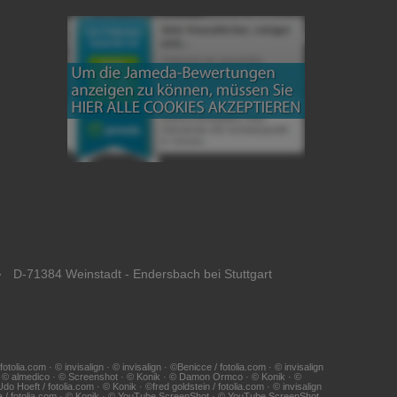
· D-71384 Weinstadt - Endersbach bei Stuttgart
ia.com · © invisalign · © invisalign · ©Benicce / fotolia.com · © invisalign
 · © almedico · © Screenshot · © Konik · © Damon Ormco · © Konik · ©
Hoeft / fotolia.com · © Konik · ©fred goldstein / fotolia.com · © invisalign
na / fotolia.com · © Konik · © YouTube ScreenShot · © YouTube ScreenShot