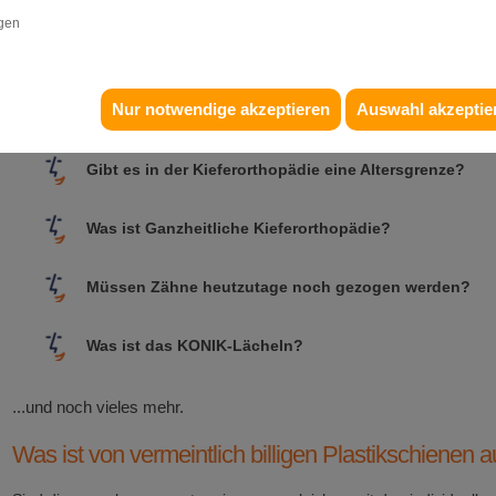
Neben allgemeinen Fragen wird beantwortet:
igen
Wann sollte mein Kind zum Kieferorthopäden?
Nur notwendige akzeptieren
Auswahl akzeptie
Wie läuft eine kieferorthopädische Behandlung bei K
Gibt es in der Kieferorthopädie eine Altersgrenze?
Was ist Ganzheitliche Kieferorthopädie?
Müssen Zähne heutzutage noch gezogen werden?
Was ist das KONIK-Lächeln?
...und noch vieles mehr.
Was ist von vermeintlich billigen Plastikschienen 