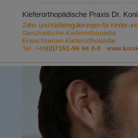
DIGITALE ZUKUNFT DER KIEFERORTHOPÄDIE | ITERO-
Kieferorthopädische Praxis
Dr. Kon
Zahn- und Kieferregulierungen für Kinder u
Ganzheitliche-Kieferorthopädie
Erwachsenen-Kieferorthopädie
Tel. +49
(0)7151-96 94 0-0
·
www.koni