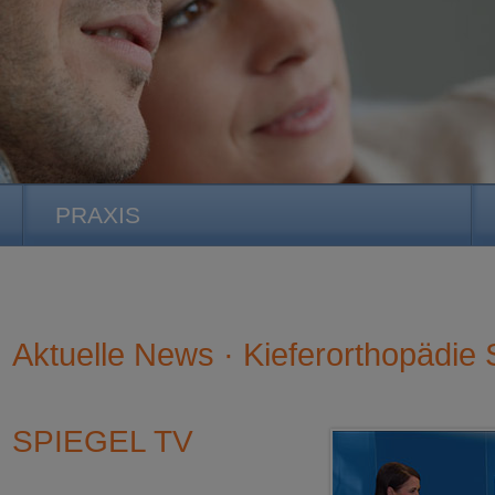
PRAXIS
Aktuelle News · Kieferorthopädie S
SPIEGEL TV