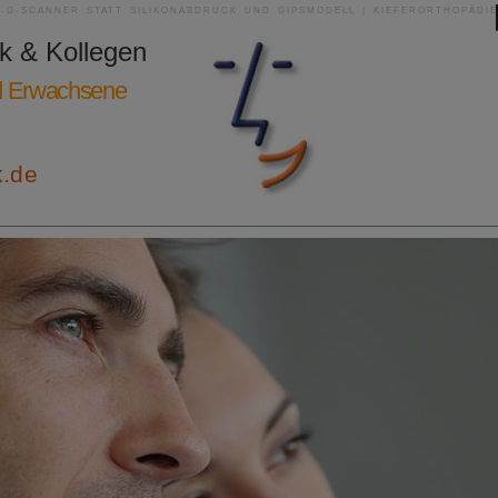
3-D-SCANNER STATT SILIKONABDRUCK UND GIPSMODELL | KIEFERORTHOPÄDIE
ik & Kollegen
nd Erwachsene
k.de