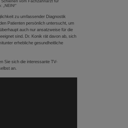
en Schienen vom Fachzahnarzt für
n: „NEIN!“
glichkeit zu umfassender Diagnostik
den Patienten persönlich untersucht, um
 überhaupt auch nur ansatzweise für die
geeignet sind. Dr. Konik rät davon ab, sich
tunter erhebliche gesundheitliche
n Sie sich die interessante TV-
elbst an.