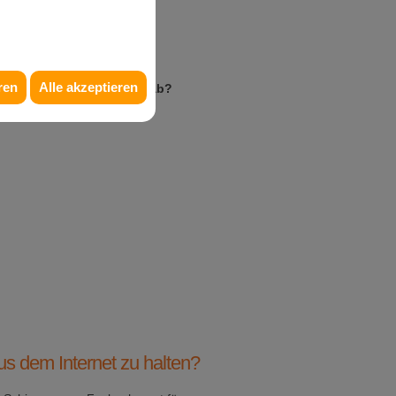
ren
Alle akzeptieren
indern und Jugendlichen ab?
aus dem Internet zu halten?