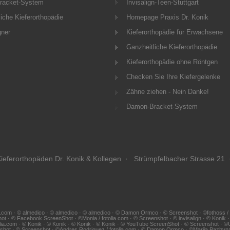
racket-System
Invisalign-Teen-Stuttgart
iche Kieferorthopädie
Homepage Praxis Dr. Konik
gner
Kieferorthopädie für Erwachsene
Ganzheitliche Kieferorthopädie
Kieferorthopädie ohne Röntgen
Checken Sie Ihre Kiefergelenke
Zähne ziehen - Nein Danke!
Damon-Bracket-System
ieferorthopäden Dr. Konik & Kollegen · Strümpfelbacher Strasse 21 
.com · © almedico · © almedico · © almedico · © Damon Ormco · © Screenshot · ©fothoss / fotol
hot · © Facebook ScreenShot · ©Monia / fotolia.com · © Screenshot · © invisalign · © Konik
lia.com · © Konik · © Konik · © Konik · © Konik · © YouTube ScreenShot · © Screenshot · ©Udo 
eenshot · © Screenshot · ©Andres Rodriguez / fotolia.com · © Damon Ormco · ©Mariia Pazhy