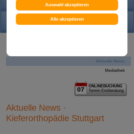
PRAXIS
Auswahl akzeptieren
KONTAKT
Alle akzeptieren
News
Aktuelle News
Mediathek
August
ONLINEBUCHUNG
07
Termin Erstberatung
Aktuelle News ·
Kieferorthopädie Stuttgart