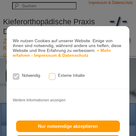
Impressum & Datenschutz
Kieferorthopädische Praxis
Dr. Konik & Kollegen
Zahn- und Kieferregulierungen für
Wir nutzen Cookies auf unserer Website. Einige von
ihnen sind notwendig, während andere uns helfen, diese
Kinder und Erwachsene
Website und Ihre Erfahrung zu verbessern.
» Mehr
erfahren - Impressum & Datenschutz
Ganzheitliche-Kieferorthopädie
Erwachsenen-Kieferorthopädie
Tel. +49
(0)7151-96 94 0-0
·
www.konik.de
Notwendig
Externe Inhalte
Weitere Informationen anzeigen
HOME
Nur notwendige akzeptieren