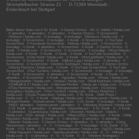
Strümpfelbacher Strasse 21 · D-71384 Weinstadt -
Endersbach bei Stuttgart
Bilder dieser Seite von:© Dr. Konik · © Damon Ormco · ©K.-U. Häßler / fotolia.com
· © almedico · © almedico · © almedico · © Damon Ormco · © Screenshot
· ©fothoss / fotolia.com · © invisalign · © invisalign · ©Benicce / fotolia.com · ©
invisalign · © Screenshot · © invisalign · © Konik · © Screenshot · © YouTube
ScreenShot · © Facebook ScreenShot · ©Monia / fotolia.com · © Screenshot · ©
invisalign · © Konik · © almedico · © Screenshot · © Konik · © Damon Ormco · ©
Konik · © fotolia.com · © Screenshot · © Screenshot · © invisalign · ©Knut Wiarda /
fotolia.com · © Konik · © Konik · © Konik · © Konik · © YouTube ScreenShot · ©
Screenshot · ©Udo Hoeft / fotolia.com · © Konik · ©fred goldstein / fotolia.com · ©
invisalign · © Screenshot · © Konik · ©Alfred Luga / fotolia.com · © almedico · ©
Screenshot · © Screenshot · ©Andres Rodriguez / fotolia.com · © Damon Ormco
· ©Mariia Pazhyna / fotolia.com · © Konik · © YouTube ScreenShot · © YouTube
ScreenShot · ©Yuri Tuchkov / fotolia.com · © Screenshot · © invisalign · © invisalign
· © Konik · © Screenshot · © almedico · © Screenshot · © Konik · © Konik · ©
almedico · © Screenshot · © Konik · ©goodluz / fotolia.com · ©Petair / fotolia.com
· ©fotogestoeber / fotolia.com · ©nebari / fotolia.com · ©Kirill Kedrinski / fotolia.com
· ©OMKAR A.V / fotolia.com · © Michael Penthin · ©Andy-pix / fotolia.com · © Konik
· ©Tino Hemmann / fotolia.com · ©fotogestoeber / fotolia.com · ©Christos
Georghiou / fotolia.com · ©Yuri Tuchkov / fotolia.com · ©Ross Petukhov /
fotolia.com · ©Syda Productions / fotolia.com · © Dr. Konik · ©MK-Photo /
fotolia.com · © · © · © Konik · ©ladoga / fotolia.com · ©mindscanner / fotolia.com · ©
Michael Penthin · ©mindscanner / fotolia.com · © Dr. Konik · © invisalign · © Konik
· ©KB3 / almedico · ©mindscanner / almedico · © · ©Monkey Business / fotolia.com
· © Dr. Konik · © almedico · © almedico · ©amorfati.art / · © Dr. Konik · © · © Konik
· © almedico · ©zaretskaya / fotolia.com · ©Kzenon / fotolia.com · ©davis /
fotolia.com · ©SG- design / fotolia.com · ©Marco2811 / fotolia.com · © Konik · ©Mat
Hayward / fotolia.com · © Konik · © · © almedico · © almedico · © almedico
· ©Monia / fotolia.com · © Damon Ormco · © almedico · © · © almedico · ©Jörg
Hackemann / almedico · © · © · © invisalign · © · © invisalign · © Dr. Konik · © Dr.
Konik · © Dr. Konik · © Dr. Konik · ©pressmaster / fotolia.com · ©g215 / fotolia.com
· ©Mat Hayward / fotolia.com · ©jondavatzphoto / fotolia.com · © · © · ©Monia /
fotolia.com · © · © almedico · © · © · © Konik · © · © · ©Andres Rodriguez /
fotolia.com · © · ©Sabine Dochow / fotolia.com · ©Hallgerd / fotolia.com · ©