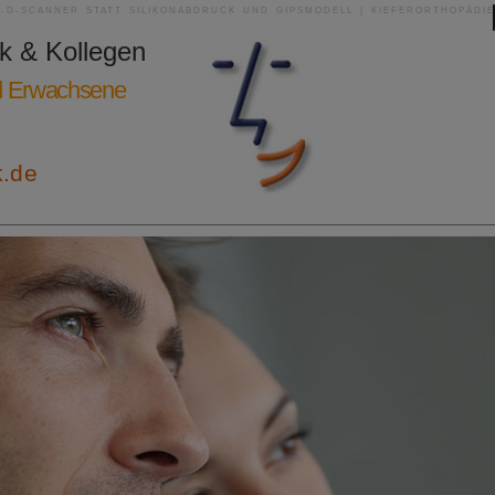
3-D-SCANNER STATT SILIKONABDRUCK UND GIPSMODELL | KIEFERORTHOPÄDIE
ik & Kollegen
nd Erwachsene
k.de