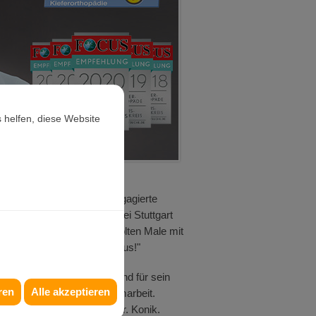
 helfen, diese Website
Natürlich freut sich der engagierte
 & Kollegen in Weinstadt bei Stuttgart
, dass wir nun zum wiederholten Male mit
 Kontinuität zahlen sich aus!"
Siegel 2020 stellvertretend für sein
ren
Alle akzeptieren
hopädie eine perfekte Teamarbeit.
ten Arbeit," freut sich Dr. Konik.