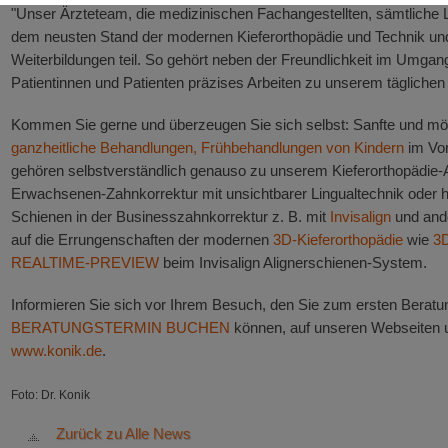
"Unser Ärzteteam, die medizinischen Fachangestellten, sämtliche La
dem neusten Stand der modernen Kieferorthopädie und Technik u
Weiterbildungen teil. So gehört neben der Freundlichkeit im Umga
Patientinnen und Patienten präzises Arbeiten zu unserem täglichen
Kommen Sie gerne und überzeugen Sie sich selbst: Sanfte und mö
ganzheitliche Behandlungen, Frühbehandlungen von Kindern
im Vor
gehören selbstverständlich genauso zu unserem Kieferorthopädie-A
Erwachsenen-Zahnkorrektur mit unsichtbarer Lingualtechnik oder
Schienen in der Businesszahnkorrektur z. B. mit
Invisalign
und ande
auf die Errungenschaften der modernen
3D-Kieferorthopädie
wie
3
REALTIME-PREVIEW
beim Invisalign Alignerschienen-System.
Informieren Sie sich vor Ihrem Besuch, den Sie zum ersten Berat
BERATUNGSTERMIN BUCHEN
können, auf unseren Webseiten 
www.konik.de
.
Foto: Dr. Konik
Zurück zu Alle News