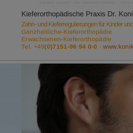
DIGITALE ZUKUNFT DER KIEFERORTHOPÄDIE | ITERO-
Kieferorthopädische Praxis
Dr. Kon
Zahn- und Kieferregulierungen für Kinder u
Ganzheitliche-Kieferorthopädie
Erwachsenen-Kieferorthopädie
Tel. +49
(0)7151-96 94 0-0
·
www.koni