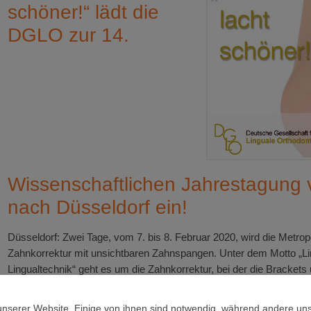
schöner!“ lädt die
DGLO zur 14.
Wissenschaftlichen Jahrestagung 
nach Düsseldorf ein!
Düsseldorf: Zwei Tage, vom 7. bis 8. Februar 2020, wird die Metr
Zahnkorrektur mit unsichtbaren Zahnspangen. Unter dem Motto „Li
Lingualtechnik“ geht es um die Zahnkorrektur, bei der die Brackets
angebracht sind. Dadurch ist das schöne Lachen bereits während d
Konik, selbst seit vielen Jahren Mitglied der DGLO, freut sich läch
unserer Website. Einige von ihnen sind notwendig, während andere uns