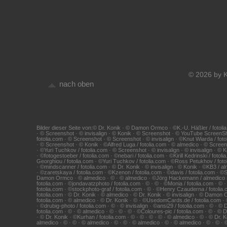
© 2026 by K
nach oben
Bilder dieser Seite von:© Dr. Konik · © Damon Ormco · ©K.-U. Häßler / fotolia
· © Screenshot · © invisalign · © Konik · © Screenshot · © YouTube ScreenS
fotolia.com · © Screenshot · © Screenshot · © invisalign · ©Knut Wiarda / foto
· © Screenshot · © Konik · ©Alfred Luga / fotolia.com · © almedico · © Scr
· ©Yuri Tuchkov / fotolia.com · © Screenshot · © invisalign · © invisalign · ©
· ©fotogestoeber / fotolia.com · ©nebari / fotolia.com · ©Kirill Kedrinski / fo
Georghiou / fotolia.com · ©Yuri Tuchkov / fotolia.com · ©Ross Petukhov / fotol
· ©mindscanner / fotolia.com · © Dr. Konik · © invisalign · © Konik · ©KB3 / 
· ©zaretskaya / fotolia.com · ©Kzenon / fotolia.com · ©davis / fotolia.com · ©
Damon Ormco · © almedico · © · © almedico · ©Jörg Hackemann / almedico · © · 
fotolia.com · ©jondavatzphoto / fotolia.com · © · © · ©Monia / fotolia.com · © 
fotolia.com · ©stockphoto-graf / fotolia.com · © · ©Henry Czauderna / fotolia.c
fotolia.com · © Dr. Konik · © almedico · © Dr. Konik · © invisalign · © Damon 
fotolia.com · © almedico · © Dr. Konik · © · ©UsedomCards.de / fotolia.com · ©V
· ©drubig-photo / fotolia.com · © · © invisalign · ©ansi29 / fotolia.com · © · 
fotolia.com · © · © almedico · © · © · © · ©Coloures-pic / fotolia.com · © · ©
· © Dr. Konik · ©Kurhan / fotolia.com · © · © · © · © · © almedico · © · © Dr. 
almedico · © · © · © almedico · © · © · © almedico · © · © almedico · © · © ·