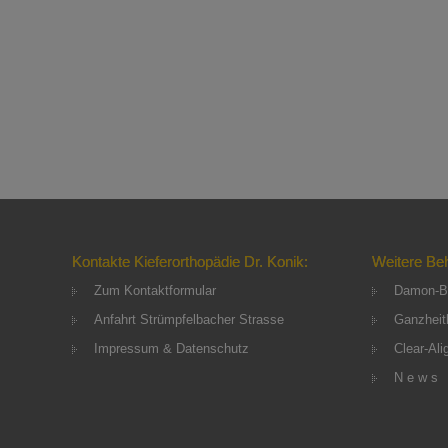
Kontakte Kieferorthopädie Dr. Konik:
Weitere Be
Zum Kontaktformular
Damon-B
Anfahrt Strümpfelbacher Strasse
Ganzheitl
Impressum & Datenschutz
Clear-Ali
N e w s