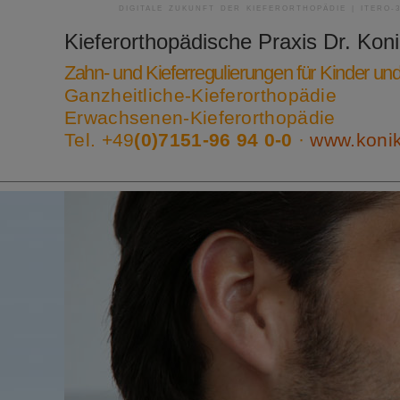
DIGITALE ZUKUNFT DER KIEFERORTHOPÄDIE | ITERO-
Kieferorthopädische Praxis
Dr. Kon
Zahn- und Kieferregulierungen für Kinder u
Ganzheitliche-Kieferorthopädie
Erwachsenen-Kieferorthopädie
Tel. +49
(0)7151-96 94 0-0
·
www.koni