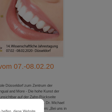
vom 07.-08.02.20
opole Düsseldorf zum Zentrum der
ngual and More - Die hohe Kunst der
 unsichtbar auf der Zahn-Rückseite
er Zahnkorrektur zu sehen. Dr. Michael
elnd mit einem Augenzwinkern: „Bei uns in
 helfen, diese Website