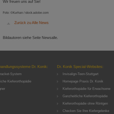
Wir freuen uns auf Sie!
Foto: ©Kurhan / stock.adobe.com
Zurück zu Alle News
Bildautoren siehe Seite Newsalle.
handlungssysteme Dr. Konik:
Dr. Konik Special-Websites:
racket-System
Invisalign-Teen-Stuttgart
iche Kieferorthopädie
Homepage Praxis Dr. Konik
gner
Kieferorthopädie für Erwachsene
Ganzheitliche Kieferorthopädie
Kieferorthopädie ohne Röntgen
Checken Sie Ihre Kiefergelenke