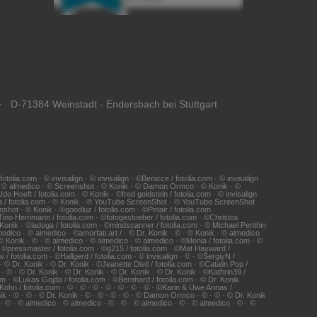
· D-71384 Weinstadt - Endersbach bei Stuttgart
ia.com · © invisalign · © invisalign · ©Benicce / fotolia.com · © invisalign
 · © almedico · © Screenshot · © Konik · © Damon Ormco · © Konik · ©
Hoeft / fotolia.com · © Konik · ©fred goldstein / fotolia.com · © invisalign
na / fotolia.com · © Konik · © YouTube ScreenShot · © YouTube ScreenShot
shot · © Konik · ©goodluz / fotolia.com · ©Petair / fotolia.com
 ©Tino Hemmann / fotolia.com · ©fotogestoeber / fotolia.com · ©Christos
 Konik · ©ladoga / fotolia.com · ©mindscanner / fotolia.com · © Michael Penthin
edico · © almedico · ©amorfati.art / · © Dr. Konik · © · © Konik · © almedico
© Konik · © · © almedico · © almedico · © almedico · ©Monia / fotolia.com · ©
· ©pressmaster / fotolia.com · ©g215 / fotolia.com · ©Mat Hayward /
/ fotolia.com · ©Hallgerd / fotolia.com · © invisalign · © · ©SergiyN /
 © Dr. Konik · © Dr. Konik · ©Jeanette Dietl / fotolia.com · ©Catalin Pop /
 © · © Dr. Konik · © Dr. Konik · © Dr. Konik · © Dr. Konik · ©Kathrin39 /
com · ©Lukas Gojda / fotolia.com · ©Bernhard / fotolia.com · © Dr. Konik
 Kohn / fotolia.com · © · © · © · © · © · © · © · ©Karin & Uwe Annas /
nik · © · © · © Dr. Konik · © · © · © · © · © Damon Ormco · © · © · © Dr. Konik
© · © · © almedico · © almedico · © · © · © almedico · © · © almedico · © · ©