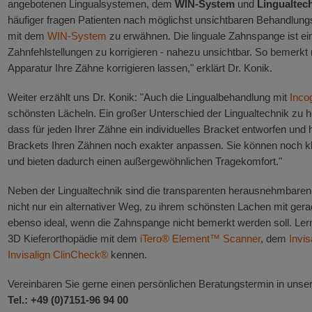
angebotenen Lingualsystemen, dem
WIN-System
und
Lingualtech
häufiger fragen Patienten nach möglichst unsichtbaren Behandlungs
mit dem
WIN-System
zu erwähnen. Die linguale Zahnspange ist ei
Zahnfehlstellungen zu korrigieren - nahezu unsichtbar. So bemerkt 
Apparatur Ihre Zähne korrigieren lassen," erklärt Dr. Konik.
Weiter erzählt uns Dr. Konik: "Auch die Lingualbehandlung mit
Inco
schönsten Lächeln. Ein großer Unterschied der Lingualtechnik zu
dass für jeden Ihrer Zähne ein individuelles Bracket entworfen und h
Brackets Ihren Zähnen noch exakter anpassen. Sie können noch kl
und bieten dadurch einen außergewöhnlichen Tragekomfort."
Neben der Lingualtechnik sind die transparenten herausnehmbaren
nicht nur ein alternativer Weg, zu ihrem schönsten Lachen mit ge
ebenso ideal, wenn die Zahnspange nicht bemerkt werden soll. Ler
3D Kieferorthopädie mit dem
iTero® Element™ Scanner
, dem
Invis
Invisalign ClinCheck®
kennen.
Vereinbaren Sie gerne einen persönlichen Beratungstermin in unsere
Tel.: +49 (0)7151-96 94 00