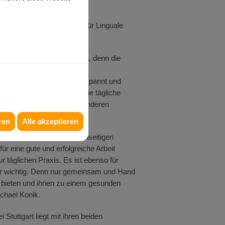
r Deutschen Gesellschaft für Linguale
f:
 Jahr ein spannendes Thema, denn die
. Michael Konik von der
schon auf die Ergebnisse gespannt und
nnen und Patienten, mit in die tägliche
ete Möglichkeit sich mit anderen
ren
Alle akzeptieren
nd Diskussionen einen vielseitigen
für eine gute und erfolgreiche Arbeit
r täglichen Praxis. Es ist ebenso für
ehr wichtig. Denn nur gemeinsam und Hand
 bieten und ihnen zu einem gesunden
ichael Konik.
 Stuttgart liegt mit ihren beiden