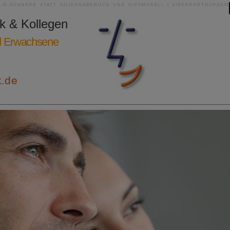
3-D-SCANNER STATT SILIKONABDRUCK UND GIPSMODELL | KIEFERORTHOPÄDIE
ik & Kollegen
nd Erwachsene
k.de