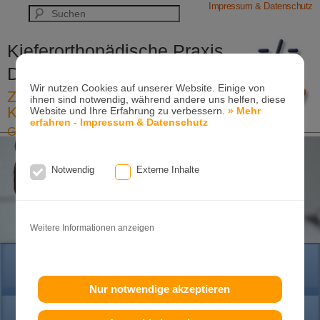
Impressum & Datenschutz
Kieferorthopädische Praxis
Dr. Konik & Kollegen
Wir nutzen Cookies auf unserer Website. Einige von
Zahn- und Kieferregulierungen für
ihnen sind notwendig, während andere uns helfen, diese
Kinder und Erwachsene
Website und Ihre Erfahrung zu verbessern.
» Mehr
erfahren - Impressum & Datenschutz
Ganzheitliche-Kieferorthopädie
Erwachsenen-Kieferorthopädie
Tel. +49
(0)7151-96 94 0-0
·
www.konik.de
Notwendig
Externe Inhalte
Weitere Informationen anzeigen
HOME
Nur notwendige akzeptieren