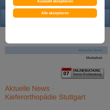
PRAXIS
Auswahl akzeptieren
Alle akzeptieren
KONTAKT
News
Aktuelle News
Mediathek
August
ONLINEBUCHUNG
07
Termin Erstberatung
Aktuelle News ·
Kieferorthopädie Stuttgart