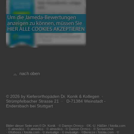
nach oben
© 2026 by Kieferorthopäden Dr. Konik & Kollegen ·
Strümpfelbacher Strasse 21 · D-71384 Weinstadt -
Endersbach bei Stuttgart
Bilder dieser Seite von:© Dr. Konik · © Damon Ormco · ©K.-U. Häßler / fotolia.com
· © almedico · © almedico · © almedico · © Damon Ormco · © Screenshot
· ©fothoss / fotolia.com · © invisalign · © invisalign · ©Benicce / fotolia.com · ©