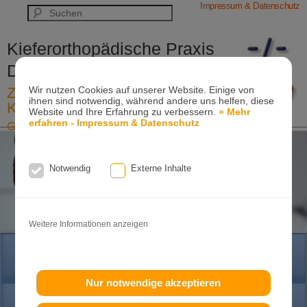
Impressum & Datenschutz
Kieferorthopädische Praxis
Dr. Konik & Kollegen
Wir nutzen Cookies auf unserer Website. Einige von
Zahn- und Kieferregulierungen für
ihnen sind notwendig, während andere uns helfen, diese
Kinder und Erwachsene
Website und Ihre Erfahrung zu verbessern.
» Mehr
erfahren - Impressum & Datenschutz
Ganzheitliche-Kieferorthopädie
Erwachsenen-Kieferorthopädie
Tel. +49
(0)7151-96 94 0-0
·
www.konik.de
Notwendig
Externe Inhalte
Weitere Informationen anzeigen
HOME
Nur notwendige akzeptieren