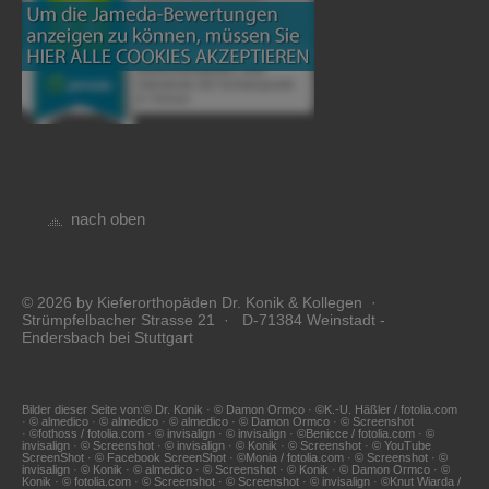
nach oben
© 2026 by Kieferorthopäden Dr. Konik & Kollegen ·
Strümpfelbacher Strasse 21 · D-71384 Weinstadt -
Endersbach bei Stuttgart
Bilder dieser Seite von:© Dr. Konik · © Damon Ormco · ©K.-U. Häßler / fotolia.com
· © almedico · © almedico · © almedico · © Damon Ormco · © Screenshot
· ©fothoss / fotolia.com · © invisalign · © invisalign · ©Benicce / fotolia.com · ©
invisalign · © Screenshot · © invisalign · © Konik · © Screenshot · © YouTube
ScreenShot · © Facebook ScreenShot · ©Monia / fotolia.com · © Screenshot · ©
invisalign · © Konik · © almedico · © Screenshot · © Konik · © Damon Ormco · ©
Konik · © fotolia.com · © Screenshot · © Screenshot · © invisalign · ©Knut Wiarda /