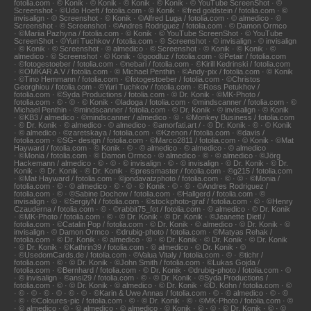
fotolia.com · © Konik · © Konik · © Konik · © Konik · © YouTube ScreenShot · ©
Screenshot · ©Udo Hoeft / fotolia.com · © Konik · ©fred goldstein / fotolia.com · ©
invisalign · © Screenshot · © Konik · ©Alfred Luga / fotolia.com · © almedico · ©
Screenshot · © Screenshot · ©Andres Rodriguez / fotolia.com · © Damon Ormco
· ©Mariia Pazhyna / fotolia.com · © Konik · © YouTube ScreenShot · © YouTube
ScreenShot · ©Yuri Tuchkov / fotolia.com · © Screenshot · © invisalign · © invisalign
· © Konik · © Screenshot · © almedico · © Screenshot · © Konik · © Konik · ©
almedico · © Screenshot · © Konik · ©goodluz / fotolia.com · ©Petair / fotolia.com
· ©fotogestoeber / fotolia.com · ©nebari / fotolia.com · ©Kirill Kedrinski / fotolia.com
· ©OMKAR A.V / fotolia.com · © Michael Penthin · ©Andy-pix / fotolia.com · © Konik
· ©Tino Hemmann / fotolia.com · ©fotogestoeber / fotolia.com · ©Christos
Georghiou / fotolia.com · ©Yuri Tuchkov / fotolia.com · ©Ross Petukhov /
fotolia.com · ©Syda Productions / fotolia.com · © Dr. Konik · ©MK-Photo /
fotolia.com · © · © · © Konik · ©ladoga / fotolia.com · ©mindscanner / fotolia.com · ©
Michael Penthin · ©mindscanner / fotolia.com · © Dr. Konik · © invisalign · © Konik
· ©KB3 / almedico · ©mindscanner / almedico · © · ©Monkey Business / fotolia.com
· © Dr. Konik · © almedico · © almedico · ©amorfati.art / · © Dr. Konik · © · © Konik
· © almedico · ©zaretskaya / fotolia.com · ©Kzenon / fotolia.com · ©davis /
fotolia.com · ©SG- design / fotolia.com · ©Marco2811 / fotolia.com · © Konik · ©Mat
Hayward / fotolia.com · © Konik · © · © almedico · © almedico · © almedico
· ©Monia / fotolia.com · © Damon Ormco · © almedico · © · © almedico · ©Jörg
Hackemann / almedico · © · © · © invisalign · © · © invisalign · © Dr. Konik · © Dr.
Konik · © Dr. Konik · © Dr. Konik · ©pressmaster / fotolia.com · ©g215 / fotolia.com
· ©Mat Hayward / fotolia.com · ©jondavatzphoto / fotolia.com · © · © · ©Monia /
fotolia.com · © · © almedico · © · © · © Konik · © · © · ©Andres Rodriguez /
fotolia.com · © · ©Sabine Dochow / fotolia.com · ©Hallgerd / fotolia.com · ©
invisalign · © · ©SergiyN / fotolia.com · ©stockphoto-graf / fotolia.com · © · ©Henry
Czauderna / fotolia.com · © · ©rabbit75_fot / fotolia.com · © almedico · © Dr. Konik
· ©MK-Photo / fotolia.com · © · © Dr. Konik · © Dr. Konik · ©Jeanette Dietl /
fotolia.com · ©Catalin Pop / fotolia.com · © Dr. Konik · © almedico · © Dr. Konik · ©
invisalign · © Damon Ormco · ©drubig-photo / fotolia.com · ©Matyas Rehak /
fotolia.com · © Dr. Konik · © almedico · © · © Dr. Konik · © Dr. Konik · © Dr. Konik
· © Dr. Konik · ©Kathrin39 / fotolia.com · © almedico · © Dr. Konik · ©
· ©UsedomCards.de / fotolia.com · ©Valua Vitaly / fotolia.com · © · ©tichr /
fotolia.com · © · © Dr. Konik · ©John Smith / fotolia.com · ©Lukas Gojda /
fotolia.com · ©Bernhard / fotolia.com · © Dr. Konik · ©drubig-photo / fotolia.com · ©
· © invisalign · ©ansi29 / fotolia.com · © · © Dr. Konik · ©Syda Productions /
fotolia.com · © · © Dr. Konik · © almedico · © Dr. Konik · ©D. Kohn / fotolia.com · ©
· © · © · © · © · © · © · ©Karin & Uwe Annas / fotolia.com · © · © almedico · © · ©
· © · ©Coloures-pic / fotolia.com · © · © Dr. Konik · © · ©MK-Photo / fotolia.com · ©
· © almedico · © · © almedico · © almedico · © Konik · © · © · © Dr. Konik · © · ©