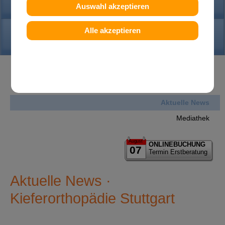
PRAXIS
Auswahl akzeptieren
Alle akzeptieren
KONTAKT
News
Aktuelle News
Mediathek
August
ONLINEBUCHUNG
07
Termin Erstberatung
Aktuelle News ·
Kieferorthopädie Stuttgart