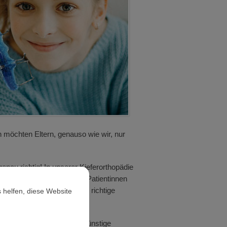
h möchten Eltern, genauso wie wir, nur
enau richtig! In unserer Kieferorthopädie
tersstufen unseren kleinen Patientinnen
r haben für jedes Alter die richtige
 helfen, diese Website
 durch Vererbung. Auch ungünstige