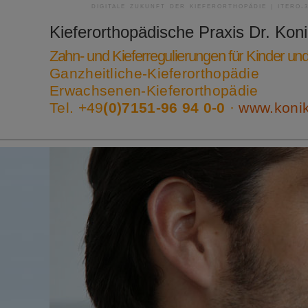
DIGITALE ZUKUNFT DER KIEFERORTHOPÄDIE | ITERO-
Kieferorthopädische Praxis
Dr. Kon
Zahn- und Kieferregulierungen für Kinder u
Ganzheitliche-Kieferorthopädie
Erwachsenen-Kieferorthopädie
Tel. +49
(0)7151-96 94 0-0
·
www.koni