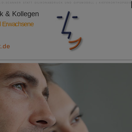
3-D-SCANNER STATT SILIKONABDRUCK UND GIPSMODELL | KIEFERORTHOPÄDIE
ik & Kollegen
nd Erwachsene
k.de