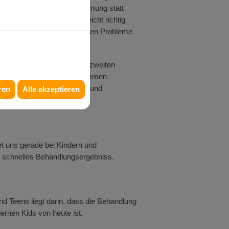
umenlutschen oder Mundatmung statt
 stehen oder die Kiefer nicht richtig
, um späteren gesundheitlichen Probleme
n beginnen meistens in der zweiten
en. Je nach Fehlstellung kommen
 zwischen herausnehmbaren und
ren
Alle akzeptieren
et uns gerade bei Kindern und
d schnelles Behandlungsergebniss.
nd Teens liegt darin, dass die Behandlung
dernen Kids von heute ist.