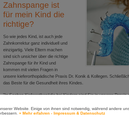
Zahnspange ist
für mein Kind die
richtige?
So wie jedes Kind, ist auch jede
Zahnkorrektur ganz individuell und
einzigartig. Viele Eltern machen
sind sich unsicher über die richtige
Zahnspange für ihr Kind und
kommen mit vielen Fragen in
unsere kieferorthopädische Praxis Dr. Konik & Kollegen. Schließlic
das Beste für die Gesundheit ihres Kindes.
"In Sachen Kieferorthopädie bei Kindern sind Sie in unserer Praxis g
in Weinstadt-Endersbach, können wir je nach Bedarf und für alle Al
und Patienten die passende und individuelle Behandlung anbieten. Wi
unserer Website. Einige von ihnen sind notwendig, während andere uns
erbessern.
» Mehr erfahren - Impressum & Datenschutz
Zahnspange", berichtet Dr. Konik.
Zahnfehlstellungen können aus vielen Gründen vorliegen, wie z.B.