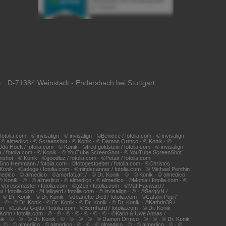
· D-71384 Weinstadt - Endersbach bei Stuttgart
ia.com · © invisalign · © invisalign · ©Benicce / fotolia.com · © invisalign
 · © almedico · © Screenshot · © Konik · © Damon Ormco · © Konik · ©
Hoeft / fotolia.com · © Konik · ©fred goldstein / fotolia.com · © invisalign
na / fotolia.com · © Konik · © YouTube ScreenShot · © YouTube ScreenShot
shot · © Konik · ©goodluz / fotolia.com · ©Petair / fotolia.com
 ©Tino Hemmann / fotolia.com · ©fotogestoeber / fotolia.com · ©Christos
 Konik · ©ladoga / fotolia.com · ©mindscanner / fotolia.com · © Michael Penthin
edico · © almedico · ©amorfati.art / · © Dr. Konik · © · © Konik · © almedico
© Konik · © · © almedico · © almedico · © almedico · ©Monia / fotolia.com · ©
· ©pressmaster / fotolia.com · ©g215 / fotolia.com · ©Mat Hayward /
/ fotolia.com · ©Hallgerd / fotolia.com · © invisalign · © · ©SergiyN /
 © Dr. Konik · © Dr. Konik · ©Jeanette Dietl / fotolia.com · ©Catalin Pop /
 © · © Dr. Konik · © Dr. Konik · © Dr. Konik · © Dr. Konik · ©Kathrin39 /
com · ©Lukas Gojda / fotolia.com · ©Bernhard / fotolia.com · © Dr. Konik
 Kohn / fotolia.com · © · © · © · © · © · © · © · ©Karin & Uwe Annas /
nik · © · © · © Dr. Konik · © · © · © · © · © Damon Ormco · © · © · © Dr. Konik
© · © · © almedico · © almedico · © · © · © almedico · © · © almedico · © · ©