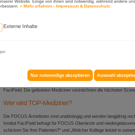
unserer Website. Einige von ihnen sind notwendig, während andere uns
Kieferorthopädie Dr. Michael Konik freut sich mit seinem gesamten
erbessern.
» Mehr erfahren - Impressum & Datenschutz
Gleich als erstes dankte er seinem gesamten Team. Ohne die exzel
nicht möglich.
Externe Inhalte
"Es freut mich sehr, und es macht das gesamte Team stolz, dass un
Patienten auch eine solche Anerkennung findet. Es bereitet mir zu
Praxisteam eine große Freude, Patienten helfen zu können, die ein
igen
Zahnstellung wünschen oder beispielsweise mit Kiefergelenk- ode
aufsuchen,“ berichtet Dr. Konik.
Nur notwendige akzeptieren
Auswahl akzeptie
Seit 30 Jahren veröffentlichen die Magazine FOCUS und FOCUS-
Mediziner in Deutschland. Die Listen entstehen in umfangreicher 
FactField. Die gelisteten Mediziner verzeichnen die höchsten Scor
Wer wird TOP-Mediziner?
Die FOCUS Ärztelisten sind unabhängig und werden langjährig rec
Institut FactField befragt für FOCUS Oberärzte und niedergelassen
schicken Sie Ihre Patienten?“ und „Welcher Kollege leistet in sein