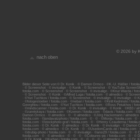
© 2026 by K
nach oben
Bilder dieser Seite von:© Dr. Konik · © Damon Ormco · ©K.-U. Häßler / fotolia
· © Screenshot · © invisalign · © Konik · © Screenshot · © YouTube ScreenS
fotolia.com · © Screenshot · © Screenshot · © invisalign · ©Knut Wiarda / foto
· © Screenshot · © Konik · ©Alfred Luga / fotolia.com · © almedico · © Scr
· ©Yuri Tuchkov / fotolia.com · © Screenshot · © invisalign · © invisalign · ©
· ©fotogestoeber / fotolia.com · ©nebari / fotolia.com · ©Kirill Kedrinski / fo
Georghiou / fotolia.com · ©Yuri Tuchkov / fotolia.com · ©Ross Petukhov / fotol
· ©mindscanner / fotolia.com · © Dr. Konik · © invisalign · © Konik · ©KB3 / 
· ©zaretskaya / fotolia.com · ©Kzenon / fotolia.com · ©davis / fotolia.com · ©
Damon Ormco · © almedico · © · © almedico · ©Jörg Hackemann / almedico · © · 
fotolia.com · ©jondavatzphoto / fotolia.com · © · © · ©Monia / fotolia.com · © 
fotolia.com · ©stockphoto-graf / fotolia.com · © · ©Henry Czauderna / fotolia.c
fotolia.com · © Dr. Konik · © almedico · © Dr. Konik · © invisalign · © Damon 
fotolia.com · © almedico · © Dr. Konik · © · ©UsedomCards.de / fotolia.com · ©V
· ©drubig-photo / fotolia.com · © · © invisalign · ©ansi29 / fotolia.com · © · 
fotolia.com · © · © almedico · © · © · © · ©Coloures-pic / fotolia.com · © · ©
· © Dr. Konik · ©Kurhan / fotolia.com · © · © · © · © · © almedico · © · © Dr. 