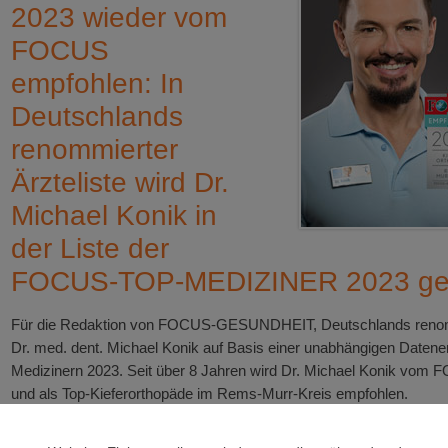
2023 wieder vom
FOCUS
empfohlen: In
Deutschlands
renommierter
Ärzteliste wird Dr.
Michael Konik in
der Liste der
FOCUS-TOP-MEDIZINER 2023 gef
Für die Redaktion von FOCUS-GESUNDHEIT, Deutschlands renommie
Dr. med. dent. Michael Konik auf Basis einer unabhängigen Date
Medizinern 2023. Seit über 8 Jahren wird Dr. Michael Konik vom
und als Top-Kieferorthopäde im Rems-Murr-Kreis empfohlen.
Der Gründer der Praxis Dr. Konik & Kollegen in Weinstadt bei Stutt