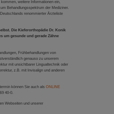
l kommen, weitere Informationen ein,
d zum Behandlungsspektrum der Mediziner.
 Deutschlands renommierter Ärzteliste
lbst. Die Kieferorthopädie Dr. Konik
nn es um gesunde und gerade Zähne
handlungen, Frühbehandlungen von
bstverständlich genauso zu unserem
tur mit unsichtbarer Lingualtechnik oder
ektur, z.B. mit Invisalign und anderen
stermin können Sie auch als
ONLINE
969 40-0.
hen Webseiten und unserer