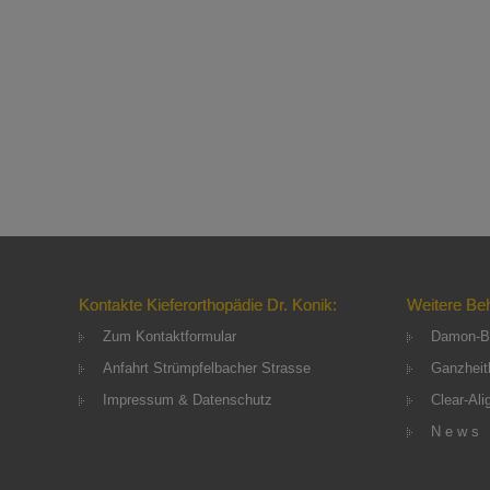
Kontakte Kieferorthopädie Dr. Konik:
Weitere Be
Zum Kontaktformular
Damon-B
Anfahrt Strümpfelbacher Strasse
Ganzheitl
Impressum & Datenschutz
Clear-Ali
N e w s