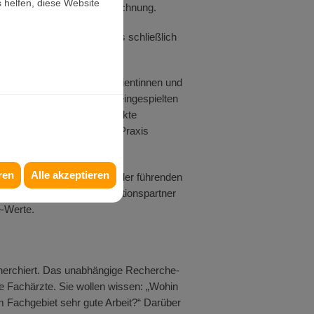
 helfen, diese Website
 Team über die tolle Auszeichnung.
lente Teamarbeit wäre dies schließlich
sere Arbeit für unsere Patientinnen und
sammen mit einem perfekt eingespielten
e gesunde, ästhetisch perfekte
r Muskelproblemen unsere Praxis
ren
Alle akzeptieren
GESUNDHEIT Ärztelisten der führenden
Recherche mit dem Kooperationspartner
e-Werte.
herchiert. Das unabhängige Recherche-
e Fachärzte. Sie wollen wissen: „Wohin
em Fachgebiet sehr gute Arbeit?“ Darüber