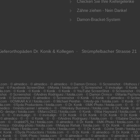
Checken Sie Ihre Kiefergelenke
Zähne ziehen - Nein Danke!
Damon-Bracket-System
ieferorthopäden Dr. Konik & Kollegen · Strümpfelbacher Strasse 21 
.com · © almedico · © almedico · © almedico · © Damon Ormco · © Screenshot · ©fothoss / fotol
hot · © Facebook ScreenShot · ©Monia / fotolia.com · © Screenshot · © invisalign · © Konik
lia.com · © Konik · © Konik · © Konik · © Konik · © YouTube ScreenShot · © Screenshot · ©Udo 
eenshot · © Screenshot · ©Andres Rodriguez / fotolia.com · © Damon Ormco · ©Mariia Pazhy
 Konik · © Screenshot · © almedico · © Screenshot · © Konik · © Konik · © almedico · © Screen
tolia.com · ©OMKAR A.V / fotolia.com · © Michael Penthin · ©Andy-pix / fotolia.com · © Konik ·
ia.com · ©Syda Productions / fotolia.com · © Dr. Konik · ©MK-Photo / fotolia.com · © · © · ©
almedico · ©mindscanner / almedico · © · ©Monkey Business / fotolia.com · © Dr. Konik · © alm
SG- design / fotolia.com · ©Marco2811 / fotolia.com · © Konik · ©Mat Hayward / fotolia.com · 
© · © invisalign · © · © invisalign · © Dr. Konik · © Dr. Konik · © Dr. Konik · © Dr. Konik 
· © almedico · © · © · © Konik · © · © · ©Andres Rodriguez / fotolia.com · © · ©Sabine Dochow 
om · © · ©rabbit75_fot / fotolia.com · © almedico · © Dr. Konik · ©MK-Photo / fotolia.com · © ·
Ormco · ©drubig-photo / fotolia.com · ©Matyas Rehak / fotolia.com · © Dr. Konik · © almedico ·
alua Vitaly / fotolia.com · © · ©tichr / fotolia.com · © · © Dr. Konik · ©John Smith / fotolia.
© Dr. Konik · ©Syda Productions / fotolia.com · © · © Dr. Konik · © almedico · © Dr. Konik · ©D.
 Dr. Konik · © · ©MK-Photo / fotolia.com · © · © almedico · © · © almedico · © almedico · © Ko
Konik · © · © · © · © · © · © almedico · © almedico · © almedico · © · © · © · © · © · © · © · 