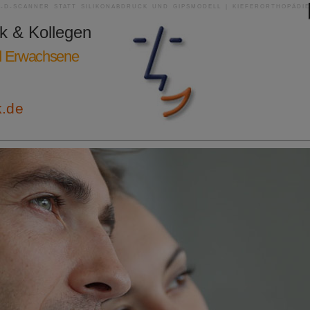
3-D-SCANNER STATT SILIKONABDRUCK UND GIPSMODELL | KIEFERORTHOPÄDIE
ik & Kollegen
nd Erwachsene
k.de