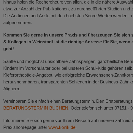
hinaus holen die Rechercheure von allen, die in die nähere Auswah
etwa zur Anzahl der Publikationen, zu durchgeführten Studien un
Die Ärztinnen und Ärzte mit den höchsten Score-Werten werden in
aufgenommen.
Kommen Sie gerne in unsere Praxis und überzeugen Sie sich se
& Kollegen in Weinstadt ist die richtige Adresse für Sie, we
geht!
Sanfte und möglichst unsichtbare Zahnspangen, ganzheitliche Be
Kindern im Vorschulalter oder bei unseren Schul-Kids gehören sel
Kieferorthopädie-Angebot, wie erfolgreiche Erwachsenen-Zahnkorrek
herausnehmbaren, transparenten Schienen in der Business-Zahnkorr
Alignern.
Vereinbaren Sie einfach einen Beratungstermin. Den Erstberatung
BERATUNGSTERMIN BUCHEN
. Oder telefonisch unter 07151 - 
Informieren Sie sich gerne vor Ihrem Besuch auf unseren zahlreic
Praxishomepage unter
www.konik.de
.