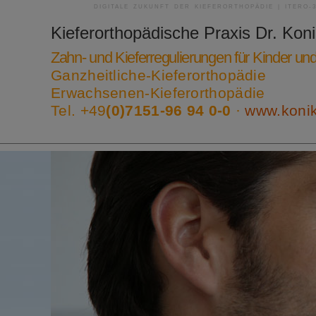
DIGITALE ZUKUNFT DER KIEFERORTHOPÄDIE | ITERO-
Kieferorthopädische Praxis
Dr. Kon
Zahn- und Kieferregulierungen für Kinder u
Ganzheitliche-Kieferorthopädie
Erwachsenen-Kieferorthopädie
Tel. +49
(0)7151-96 94 0-0
·
www.koni