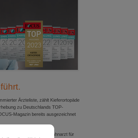
ührt.
rter Ärzteliste, zählt Kieferortopäde
nerhebung zu Deutschlands TOP-
 FOCUS-Magazin bereits ausgezeichnet
gart und engagierter Fachzahnarzt für