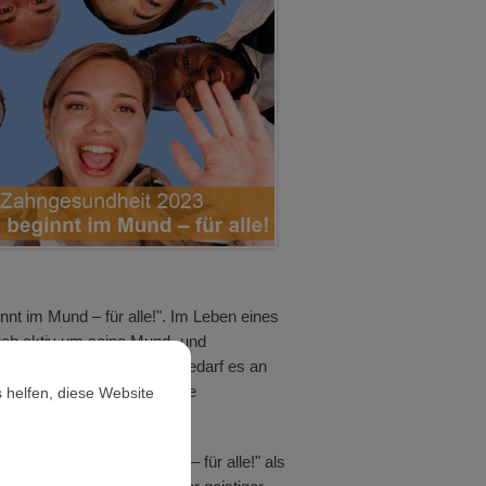
nt im Mund – für alle!". Im Leben eines
ich aktiv um seine Mund- und
ründe haben. Umso mehr bedarf es an
it und somit auch eine gute
 helfen, diese Website
"Gesund beginnt im Mund – für alle!" als