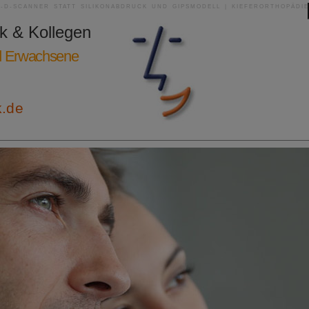
3-D-SCANNER STATT SILIKONABDRUCK UND GIPSMODELL | KIEFERORTHOPÄDIE
ik & Kollegen
nd Erwachsene
k.de