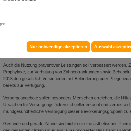
Leitsatz gesetzt. Viele Untersuchungen haben ergeben, dass z. B. 
Behinderung sowie bei Menschen mit Pflegebedarf eine durchschni
besteht.
igen
Daher stehen dieses Jahr vulnerable Bevölkerungsgruppen im Mitt
den unterschiedlichsten Gründen erschwert ist, sich um ihre eig
Hilfestellung gegeben werden. Mundgesundheitskompetenzen sollen
gesundheitlichen Teilhabe aufgezeigt werden. Denn eine intakte Za
Nur notwendige akzeptieren
Auswahl akzeptie
wichtig.
Auch die Nutzung präventiver Leistungen soll verbessert werden. Z
Prophylaxe, zur Verhütung von Zahnerkrankungen sowie Behandlung
2018 den gesetzlich Versicherten mit Behinderung oder Pflegebedarf
bereits zur Verfügung.
Vorsorgeangebote sollen besonders Menschen erreichen, die Hilfest
Ursachen für Versorgungslücken schneller erkannt und verbesser
mundgesundheitliche Versorgung dieser Bevölkerungsgruppen zu 
Gesunde und gerade Zähne sind nicht nur eine ästhetisches Thema
des gesamten Organismus aus. Ein unkorrekter Biss kann zu Prob