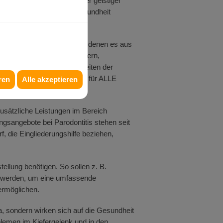
bei Menschen mit Lern- oder geistiger
ttlich schlechtere Mundgesundheit
elpunkt. Es soll Menschen, denen es aus
ene Zahngesundheit zu kümmern,
 gestärkt sowie Möglichkeiten der
hn- und Mundgesundheit ist für ALLE
ren
Alle akzeptieren
usätzliche Leistungen im Bereich
sangebote bei Parodontitis stehen seit
, die Eingliederungshilfe beziehen,
ellung benötigen. So sollen z. B.
t werden, um eine umfassende
ermöglichen.
, sondern wirken sich auf die Gesundheit
lemen im Kiefergelenk und in den