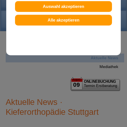
PRAXIS
Auswahl akzeptieren
KONTAKT
Alle akzeptieren
News
Aktuelle News
Mediathek
August
ONLINEBUCHUNG
09
Termin Erstberatung
Aktuelle News ·
Kieferorthopädie Stuttgart