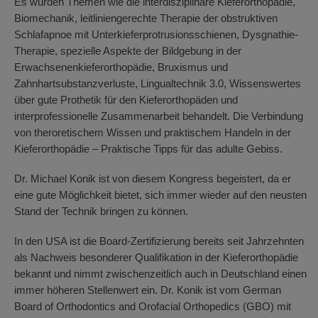
Es wurden Themen wie die interdisziplinäre Kieferorthopädie,
Biomechanik, leitliniengerechte Therapie der obstruktiven
Schlafapnoe mit Unterkieferprotrusionsschienen, Dysgnathie-
Therapie, spezielle Aspekte der Bildgebung in der
Erwachsenenkieferorthopädie, Bruxismus und
Zahnhartsubstanzverluste, Lingualtechnik 3.0, Wissenswertes
über gute Prothetik für den Kieferorthopäden und
interprofessionelle Zusammenarbeit behandelt. Die Verbindung
von theroretischem Wissen und praktischem Handeln in der
Kieferorthopädie – Praktische Tipps für das adulte Gebiss.
Dr. Michael Konik ist von diesem Kongress begeistert, da er
eine gute Möglichkeit bietet, sich immer wieder auf den neusten
Stand der Technik bringen zu können.
In den USA ist die Board-Zertifizierung bereits seit Jahrzehnten
als Nachweis besonderer Qualifikation in der Kieferorthopädie
bekannt und nimmt zwischenzeitlich auch in Deutschland einen
immer höheren Stellenwert ein. Dr. Konik ist vom German
Board of Orthodontics and Orofacial Orthopedics (GBO) mit