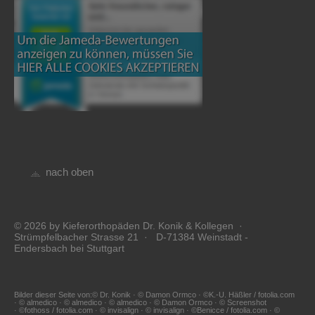
nach oben
© 2026 by Kieferorthopäden Dr. Konik & Kollegen ·
Strümpfelbacher Strasse 21 · D-71384 Weinstadt -
Endersbach bei Stuttgart
Bilder dieser Seite von:© Dr. Konik · © Damon Ormco · ©K.-U. Häßler / fotolia.com
· © almedico · © almedico · © almedico · © Damon Ormco · © Screenshot
· ©fothoss / fotolia.com · © invisalign · © invisalign · ©Benicce / fotolia.com · ©