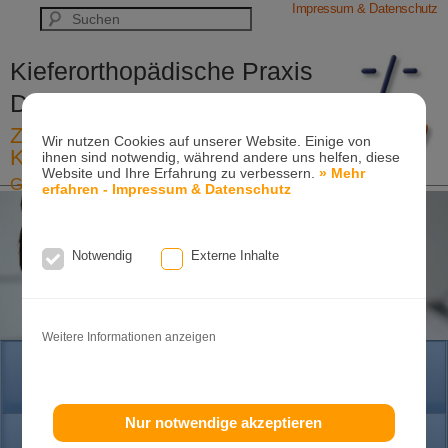
Impressum & Datenschutz
Kieferorthopädische Praxis
Dr. Konik & Kollegen
Zahn- und Kieferregulierungen für
Wir nutzen Cookies auf unserer Website. Einige von
Kinder und Erwachsene
ihnen sind notwendig, während andere uns helfen, diese
Website und Ihre Erfahrung zu verbessern.
» Mehr
Ganzheitliche-Kieferorthopädie
erfahren - Impressum & Datenschutz
Erwachsenen-Kieferorthopädie
Tel. +49
(0)7151-96 94 0-0
·
www.konik.de
Notwendig
Externe Inhalte
Weitere Informationen anzeigen
HOME
Nur notwendige akzeptieren