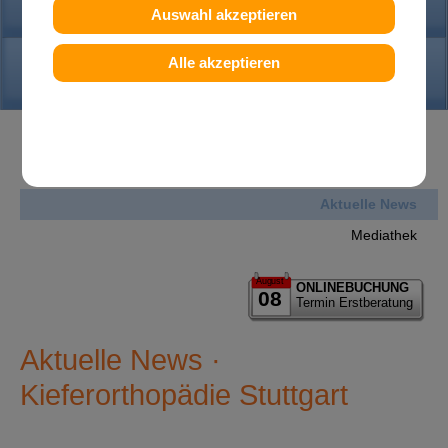
PRAXIS
Auswahl akzeptieren
KONTAKT
Alle akzeptieren
News
Aktuelle News
Mediathek
August
ONLINEBUCHUNG
08
Termin Erstberatung
Aktuelle News ·
Kieferorthopädie Stuttgart