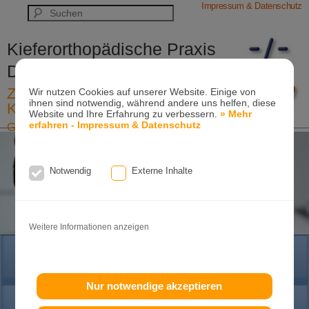
Impressum & Datenschutz
Kieferorthopädische Praxis
Dr. Konik & Kollegen
Zahn- und Kieferregulierungen für
Wir nutzen Cookies auf unserer Website. Einige von
ihnen sind notwendig, während andere uns helfen, diese
Kinder und Erwachsene
Website und Ihre Erfahrung zu verbessern.
» Mehr
erfahren - Impressum & Datenschutz
Ganzheitliche-Kieferorthopädie
Erwachsenen-Kieferorthopädie
Tel. +49
(0)7151-96 94 0-0
·
www.konik.de
Notwendig
Externe Inhalte
Weitere Informationen anzeigen
HOME
Nur notwendige akzeptieren