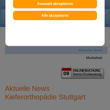
PRAXIS
Auswahl akzeptieren
KONTAKT
Alle akzeptieren
News
Aktuelle News
Mediathek
August
ONLINEBUCHUNG
09
Termin Erstberatung
Aktuelle News ·
Kieferorthopädie Stuttgart