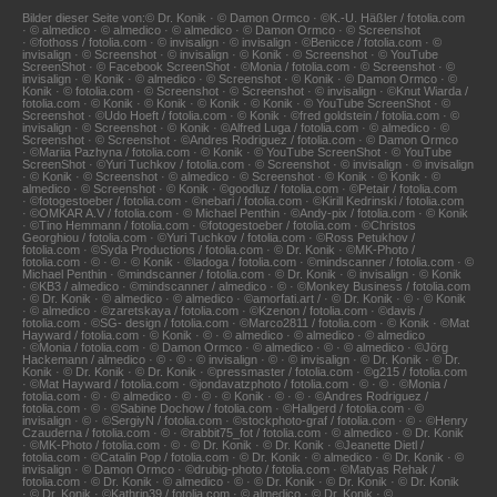
Bilder dieser Seite von:© Dr. Konik · © Damon Ormco · ©K.-U. Häßler / fotolia.com
· © almedico · © almedico · © almedico · © Damon Ormco · © Screenshot
· ©fothoss / fotolia.com · © invisalign · © invisalign · ©Benicce / fotolia.com · ©
invisalign · © Screenshot · © invisalign · © Konik · © Screenshot · © YouTube
ScreenShot · © Facebook ScreenShot · ©Monia / fotolia.com · © Screenshot · ©
invisalign · © Konik · © almedico · © Screenshot · © Konik · © Damon Ormco · ©
Konik · © fotolia.com · © Screenshot · © Screenshot · © invisalign · ©Knut Wiarda /
fotolia.com · © Konik · © Konik · © Konik · © Konik · © YouTube ScreenShot · ©
Screenshot · ©Udo Hoeft / fotolia.com · © Konik · ©fred goldstein / fotolia.com · ©
invisalign · © Screenshot · © Konik · ©Alfred Luga / fotolia.com · © almedico · ©
Screenshot · © Screenshot · ©Andres Rodriguez / fotolia.com · © Damon Ormco
· ©Mariia Pazhyna / fotolia.com · © Konik · © YouTube ScreenShot · © YouTube
ScreenShot · ©Yuri Tuchkov / fotolia.com · © Screenshot · © invisalign · © invisalign
· © Konik · © Screenshot · © almedico · © Screenshot · © Konik · © Konik · ©
almedico · © Screenshot · © Konik · ©goodluz / fotolia.com · ©Petair / fotolia.com
· ©fotogestoeber / fotolia.com · ©nebari / fotolia.com · ©Kirill Kedrinski / fotolia.com
· ©OMKAR A.V / fotolia.com · © Michael Penthin · ©Andy-pix / fotolia.com · © Konik
· ©Tino Hemmann / fotolia.com · ©fotogestoeber / fotolia.com · ©Christos
Georghiou / fotolia.com · ©Yuri Tuchkov / fotolia.com · ©Ross Petukhov /
fotolia.com · ©Syda Productions / fotolia.com · © Dr. Konik · ©MK-Photo /
fotolia.com · © · © · © Konik · ©ladoga / fotolia.com · ©mindscanner / fotolia.com · ©
Michael Penthin · ©mindscanner / fotolia.com · © Dr. Konik · © invisalign · © Konik
· ©KB3 / almedico · ©mindscanner / almedico · © · ©Monkey Business / fotolia.com
· © Dr. Konik · © almedico · © almedico · ©amorfati.art / · © Dr. Konik · © · © Konik
· © almedico · ©zaretskaya / fotolia.com · ©Kzenon / fotolia.com · ©davis /
fotolia.com · ©SG- design / fotolia.com · ©Marco2811 / fotolia.com · © Konik · ©Mat
Hayward / fotolia.com · © Konik · © · © almedico · © almedico · © almedico
· ©Monia / fotolia.com · © Damon Ormco · © almedico · © · © almedico · ©Jörg
Hackemann / almedico · © · © · © invisalign · © · © invisalign · © Dr. Konik · © Dr.
Konik · © Dr. Konik · © Dr. Konik · ©pressmaster / fotolia.com · ©g215 / fotolia.com
· ©Mat Hayward / fotolia.com · ©jondavatzphoto / fotolia.com · © · © · ©Monia /
fotolia.com · © · © almedico · © · © · © Konik · © · © · ©Andres Rodriguez /
fotolia.com · © · ©Sabine Dochow / fotolia.com · ©Hallgerd / fotolia.com · ©
invisalign · © · ©SergiyN / fotolia.com · ©stockphoto-graf / fotolia.com · © · ©Henry
Czauderna / fotolia.com · © · ©rabbit75_fot / fotolia.com · © almedico · © Dr. Konik
· ©MK-Photo / fotolia.com · © · © Dr. Konik · © Dr. Konik · ©Jeanette Dietl /
fotolia.com · ©Catalin Pop / fotolia.com · © Dr. Konik · © almedico · © Dr. Konik · ©
invisalign · © Damon Ormco · ©drubig-photo / fotolia.com · ©Matyas Rehak /
fotolia.com · © Dr. Konik · © almedico · © · © Dr. Konik · © Dr. Konik · © Dr. Konik
· © Dr. Konik · ©Kathrin39 / fotolia.com · © almedico · © Dr. Konik · ©