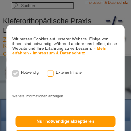
Impressum & Datenschutz
Kieferorthopädische Praxis
Dr. Konik & Kollegen
Zahn- und Kieferregulierungen für
Wir nutzen Cookies auf unserer Website. Einige von
ihnen sind notwendig, während andere uns helfen, diese
Kinder und Erwachsene
Website und Ihre Erfahrung zu verbessern.
» Mehr
erfahren - Impressum & Datenschutz
Ganzheitliche-Kieferorthopädie
Erwachsenen-Kieferorthopädie
Tel. +49
(0)7151-96 94 0-0
·
www.konik.de
Notwendig
Externe Inhalte
Weitere Informationen anzeigen
HOME
Nur notwendige akzeptieren