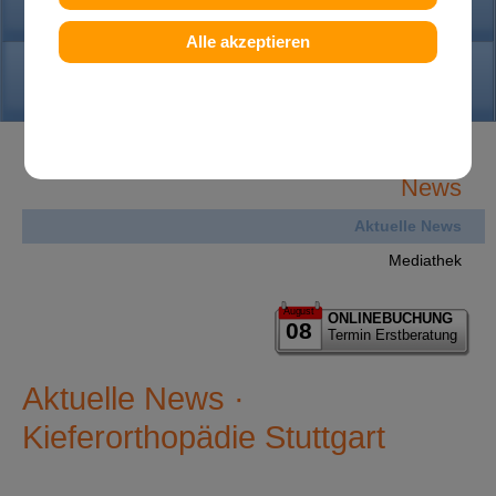
PRAXIS
Alle akzeptieren
KONTAKT
News
Aktuelle News
Mediathek
August
ONLINEBUCHUNG
08
Termin Erstberatung
Aktuelle News ·
Kieferorthopädie Stuttgart