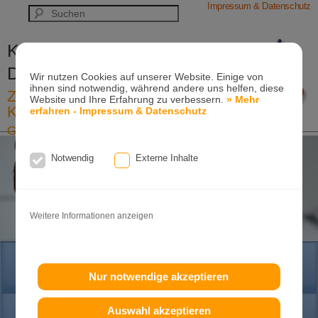
Impressum & Datenschutz
Kieferorthopädische Praxis
Dr. Konik & Kollegen
Wir nutzen Cookies auf unserer Website. Einige von
ihnen sind notwendig, während andere uns helfen, diese
Zahn- und Kieferregulierungen für
Website und Ihre Erfahrung zu verbessern.
» Mehr
Kinder und Erwachsene
erfahren - Impressum & Datenschutz
Ganzheitliche-Kieferorthopädie
Erwachsenen-Kieferorthopädie
Tel. +49
(0)7151-96 94 0-0
·
www.konik.de
Notwendig
Externe Inhalte
Weitere Informationen anzeigen
HOME
Nur notwendige akzeptieren
Auswahl akzeptieren