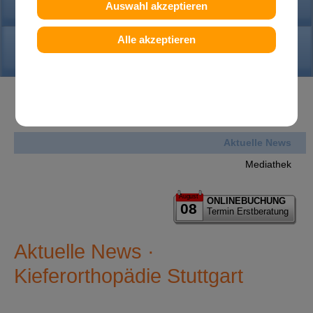
PRAXIS
Auswahl akzeptieren
Alle akzeptieren
KONTAKT
News
Aktuelle News
Mediathek
August
ONLINEBUCHUNG
08
Termin Erstberatung
Aktuelle News ·
Kieferorthopädie Stuttgart