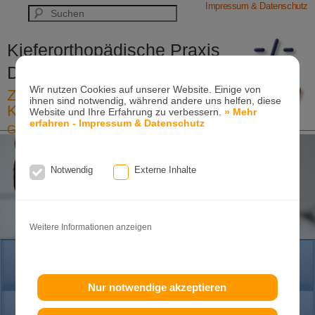
Impressum & Datenschutz
Kieferorthopädische Praxis
Dr. Konik & Kollegen
Wir nutzen Cookies auf unserer Website. Einige von
Zahn- und Kieferregulierungen für
ihnen sind notwendig, während andere uns helfen, diese
Kinder und Erwachsene
Website und Ihre Erfahrung zu verbessern.
» Mehr
erfahren - Impressum & Datenschutz
Ganzheitliche-Kieferorthopädie
Erwachsenen-Kieferorthopädie
Tel. +49
(0)7151-96 94 0-0
·
www.konik.de
Notwendig
Externe Inhalte
Weitere Informationen anzeigen
HOME
Nur notwendige akzeptieren