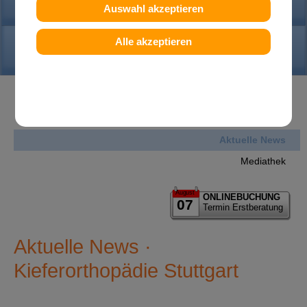
PRAXIS
Auswahl akzeptieren
Alle akzeptieren
KONTAKT
News
Aktuelle News
Mediathek
August
ONLINEBUCHUNG
07
Termin Erstberatung
Aktuelle News ·
Kieferorthopädie Stuttgart