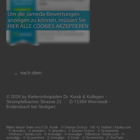
nach oben
© 2026 by Kieferorthopäden Dr. Konik & Kollegen ·
Strümpfelbacher Strasse 21 · D-71384 Weinstadt -
Endersbach bei Stuttgart
Bilder dieser Seite von:© Dr. Konik · © Damon Ormco · ©K.-U. Häßler / fotolia.com
· © almedico · © almedico · © almedico · © Damon Ormco · © Screenshot
· ©fothoss / fotolia.com · © invisalign · © invisalign · ©Benicce / fotolia.com · ©
invisalign · © Screenshot · © invisalign · © Konik · © Screenshot · © YouTube