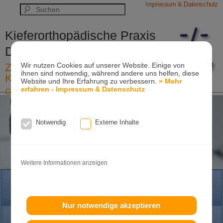
Impressum & Datenschutz
Kieferorthopädische Praxis
Dr. Konik & Kollegen
Zahn- und Kieferregulierungen für
Wir nutzen Cookies auf unserer Website. Einige von
ihnen sind notwendig, während andere uns helfen, diese
Kinder und Erwachsene
Website und Ihre Erfahrung zu verbessern.
» Mehr
erfahren - Impressum & Datenschutz
Ganzheitliche-Kieferorthopädie
Erwachsenen-Kieferorthopädie
Tel. +49
(0)7151-96 94 0-0
·
www.konik.de
Notwendig
Externe Inhalte
Weitere Informationen anzeigen
HOME
Nur notwendige akzeptieren