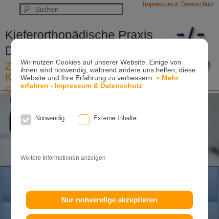
Impressum & Datenschutz
Kieferorthopädische Praxis
Dr. Konik & Kollegen
Wir nutzen Cookies auf unserer Website. Einige von
Zahn- und Kieferregulierungen für
ihnen sind notwendig, während andere uns helfen, diese
Kinder und Erwachsene
Website und Ihre Erfahrung zu verbessern.
» Mehr
erfahren - Impressum & Datenschutz
Ganzheitliche-Kieferorthopädie
Erwachsenen-Kieferorthopädie
Tel. +49
(0)7151-96 94 0-0
·
www.konik.de
Notwendig
Externe Inhalte
Weitere Informationen anzeigen
HOME
Nur notwendige akzeptieren