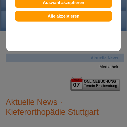
PRAXIS
Auswahl akzeptieren
Alle akzeptieren
KONTAKT
News
Aktuelle News
Mediathek
August
ONLINEBUCHUNG
07
Termin Erstberatung
Aktuelle News ·
Kieferorthopädie Stuttgart