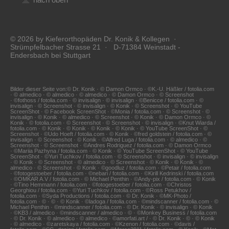
nach oben
© 2026 by Kieferorthopäden Dr. Konik & Kollegen ·
Strümpfelbacher Strasse 21 · D-71384 Weinstadt -
Endersbach bei Stuttgart
Bilder dieser Seite von:© Dr. Konik · © Damon Ormco · ©K.-U. Häßler / fotolia.com
· © almedico · © almedico · © almedico · © Damon Ormco · © Screenshot
· ©fothoss / fotolia.com · © invisalign · © invisalign · ©Benicce / fotolia.com · ©
invisalign · © Screenshot · © invisalign · © Konik · © Screenshot · © YouTube
ScreenShot · © Facebook ScreenShot · ©Monia / fotolia.com · © Screenshot · ©
invisalign · © Konik · © almedico · © Screenshot · © Konik · © Damon Ormco · ©
Konik · © fotolia.com · © Screenshot · © Screenshot · © invisalign · ©Knut Wiarda /
fotolia.com · © Konik · © Konik · © Konik · © Konik · © YouTube ScreenShot · ©
Screenshot · ©Udo Hoeft / fotolia.com · © Konik · ©fred goldstein / fotolia.com · ©
invisalign · © Screenshot · © Konik · ©Alfred Luga / fotolia.com · © almedico · ©
Screenshot · © Screenshot · ©Andres Rodriguez / fotolia.com · © Damon Ormco
· ©Mariia Pazhyna / fotolia.com · © Konik · © YouTube ScreenShot · © YouTube
ScreenShot · ©Yuri Tuchkov / fotolia.com · © Screenshot · © invisalign · © invisalign
· © Konik · © Screenshot · © almedico · © Screenshot · © Konik · © Konik · ©
almedico · © Screenshot · © Konik · ©goodluz / fotolia.com · ©Petair / fotolia.com
· ©fotogestoeber / fotolia.com · ©nebari / fotolia.com · ©Kirill Kedrinski / fotolia.com
· ©OMKAR A.V / fotolia.com · © Michael Penthin · ©Andy-pix / fotolia.com · © Konik
· ©Tino Hemmann / fotolia.com · ©fotogestoeber / fotolia.com · ©Christos
Georghiou / fotolia.com · ©Yuri Tuchkov / fotolia.com · ©Ross Petukhov /
fotolia.com · ©Syda Productions / fotolia.com · © Dr. Konik · ©MK-Photo /
fotolia.com · © · © · © Konik · ©ladoga / fotolia.com · ©mindscanner / fotolia.com · ©
Michael Penthin · ©mindscanner / fotolia.com · © Dr. Konik · © invisalign · © Konik
· ©KB3 / almedico · ©mindscanner / almedico · © · ©Monkey Business / fotolia.com
· © Dr. Konik · © almedico · © almedico · ©amorfati.art / · © Dr. Konik · © · © Konik
· © almedico · ©zaretskaya / fotolia.com · ©Kzenon / fotolia.com · ©davis /