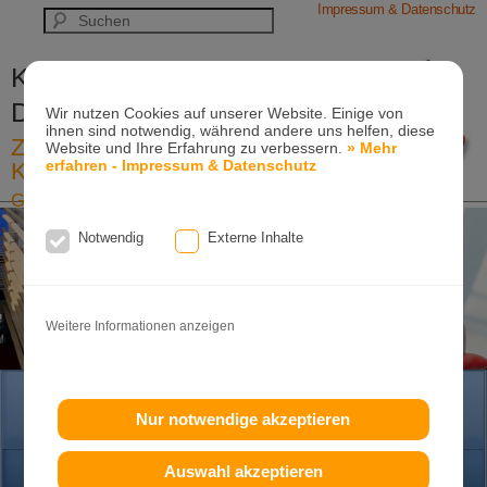
Impressum & Datenschutz
Kieferorthopädische Praxis
Dr. Konik & Kollegen
Wir nutzen Cookies auf unserer Website. Einige von
ihnen sind notwendig, während andere uns helfen, diese
Zahn- und Kieferregulierungen für
Website und Ihre Erfahrung zu verbessern.
» Mehr
erfahren - Impressum & Datenschutz
Kinder und Erwachsene
Ganzheitliche-Kieferorthopädie
Erwachsenen-Kieferorthopädie
Notwendig
Externe Inhalte
Tel. +49
(0)7151-96 94 0-0
·
www.konik.de
Weitere Informationen anzeigen
HOME
Nur notwendige akzeptieren
Auswahl akzeptieren