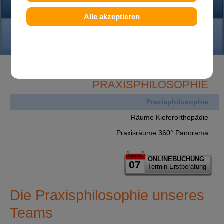
PRAXIS
Alle akzeptieren
KONTAKT
PRAXISPHILOSOPHIE
Praxisphilosophie
Räume Kieferorthopädie
Praxisräume 360° Panorama
August
ONLINEBUCHUNG
07
Termin Erstberatung
Die Praxisphilosophie unseres
Teams