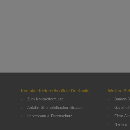
Kontakte Kieferorthopädie Dr. Konik:
Weitere Be
Zum Kontaktformular
Damon-B
Anfahrt Strümpfelbacher Strasse
Ganzheitl
Impressum & Datenschutz
Clear-Ali
N e w s