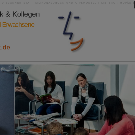
3-D-SCANNER STATT SILIKONABDRUCK UND GIPSMODELL | KIEFERORTHOPÄDIE
ik & Kollegen
nd Erwachsene
k.de