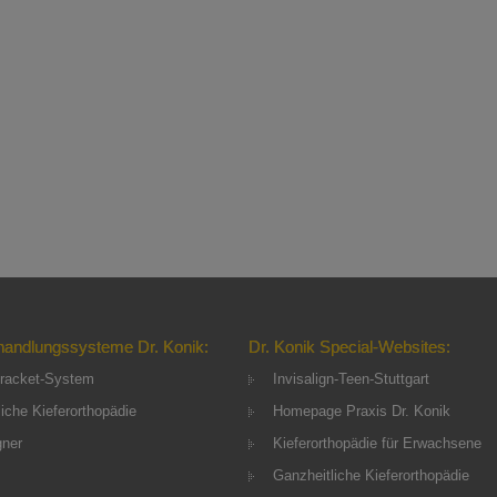
handlungssysteme Dr. Konik:
Dr. Konik Special-Websites:
racket-System
Invisalign-Teen-Stuttgart
iche Kieferorthopädie
Homepage Praxis Dr. Konik
gner
Kieferorthopädie für Erwachsene
Ganzheitliche Kieferorthopädie