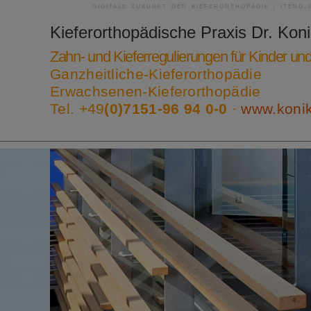
DIGITALE ZUKUNFT DER KIEFERORTHOPÄDIE | ITERO-
Kieferorthopädische Praxis
Dr. Kon
Zahn- und Kieferregulierungen für Kinder u
Ganzheitliche-Kieferorthopädie
Erwachsenen-Kieferorthopädie
Tel. +49
(0)7151-96 94 0-0
·
www.koni